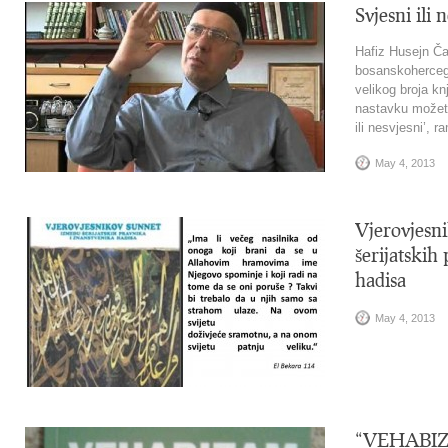
Svjesni ili 
Hafiz Husejn Ča
bosanskohercego
velikog broja k
nastavku možete
ili nesvjesni’, 
May 4, 2013
Vjerovjesn
šerijatskih
hadisa
May 4, 2013
“VEHABIZA