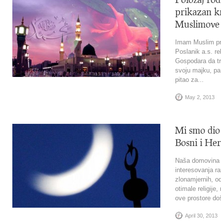
prikazan kr
Muslimove 
Imam Muslim pre
Poslanik a.s. r
Gospodara da tra
svoju majku, pa
pitao za...
May 2, 2013
Mi smo dio
Bosni i Her
Naša domovina o
interesovanja ra
zlonamjernih, od
otimale religije,
ove prostore do
April 30, 2013