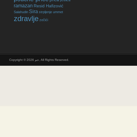
pčelica
ramazan
Resid Hafizović
Sira
Salahudin
strpljenje
ummet
zdravlje
zečići
Copyright © 2026 حم, All Rights Reserved.