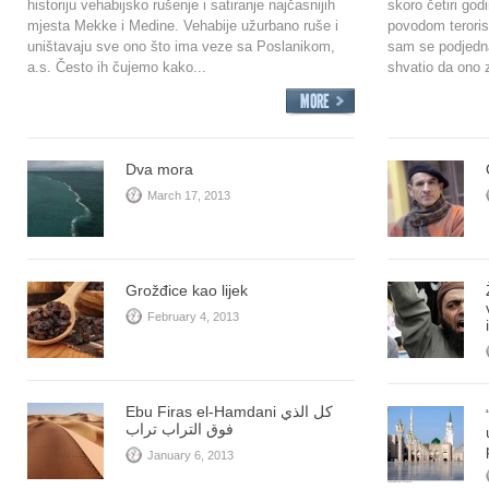
historiju vehabijsko rušenje i satiranje najčasnijih
skoro četiri god
mjesta Mekke i Medine. Vehabije užurbano ruše i
povodom teroris
uništavaju sve ono što ima veze sa Poslanikom,
sam se podjedna
a.s. Često ih čujemo kako...
shvatio da ono 
Dva mora
March 17, 2013
Grožđice kao lijek
February 4, 2013
Ebu Firas el-Hamdani كل الذي
فوق التراب تراب
January 6, 2013