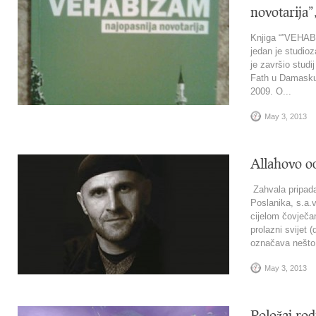
novotarija
Knjiga “”VEHABI
jedan je studio
je završio studi
Fath u Damasku.
2009. O...
May 3, 2013
Allahovo od
Zahvala pripada 
Poslanika, s.a.v
cijelom čovječa
prolazni svijet 
označava nešto š
May 3, 2013
Položaj rodi