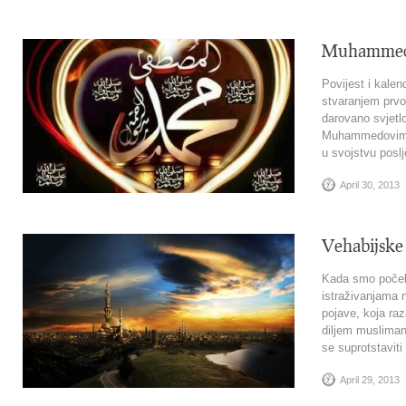
Muhammed 
Povijest i kalen
stvaranjem prvo
darovano svjetl
Muhammedovim, 
u svojstvu poslj
April 30, 2013
Vehabijske 
Kada smo počeli
istraživanjama
pojave, koja raz
diljem musliman
se suprotstaviti 
April 29, 2013