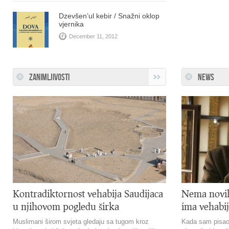
Dzevšen’ul kebir / Snažni oklop
vjernika
December 11, 2012
ZANIMLJIVOSTI
NEWS
Kontradiktornost vehabija Saudijaca
Nema novih 
u njihovom pogledu širka
ima vehabi
Muslimani širom svjeta gledaju sa tugom kroz
Kada sam pisao 