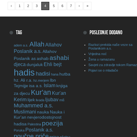
‹
1
2
3
4
5
6
7
›
»
TAG
POSLEDNJE DODANO
Allah
Allahov
Razlozi prekida naše veze sa
adem a.s.
Poslanikom a.s.
Poslanik a.s.
Allahov
Vrijedna noć
ashabi
Poslanik as
ashab
Žena u ramazanu
djeca
Ehli bejt
dunjaluk
Savjeti za zdravlje tokom Rama
hadis
Pojavi se o mlađače
hadisi
hutba
hana
hz. Ali r.a.
Ibn
hz.merjem
Islam
Tejmijje
isa a.s.
knjiga
Kur'an
Kur'an
za djecu
Kerim
ljubav
lijek
livada
miš
Muhammed a.s.
Muslimani
nauka
Nauka i
Kur'an
nevjerodostojnost
poezija
hadisa
Palestina
Poslanik a.s.
Poruka
poučne priče
prica