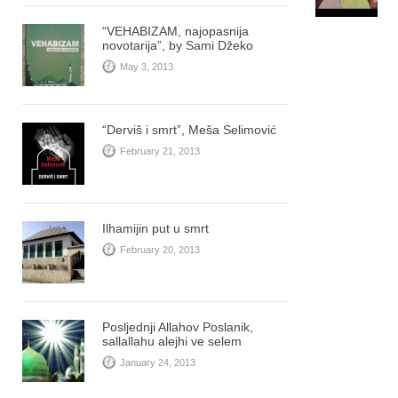
“VEHABIZAM, najopasnija
novotarija”, by Sami Džeko
May 3, 2013
“Derviš i smrt”, Meša Selimović
February 21, 2013
Ilhamijin put u smrt
February 20, 2013
Posljednji Allahov Poslanik,
sallallahu alejhi ve selem
January 24, 2013