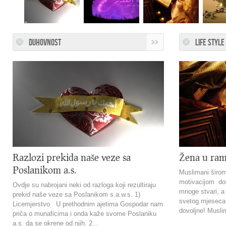
DUHOVNOST
LIFE STYLE
Razlozi prekida naše veze sa
Žena u ra
Poslanikom a.s.
Muslimani širom
motivacijom doč
Ovdje su nabrojani neki od razloga koji rezultiraju
mnoge stvari, a
prekid naše veze sa Poslanikom s.a.w.s. 1)
svetog mjeseca.
Licemjerstvo U prethodnim ajetima Gospodar nam
dovoljne! Muslim
priča o munaficima i onda kaže svome Poslaniku
a.s. da se okrene od njih. 2...