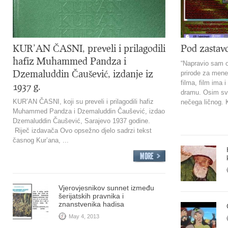
KUR’AN ČASNI, preveli i prilagodili
Pod zasta
hafiz Muhammed Pandza i
“Napravio sam ova
Dzemaluddin Čaušević, izdanje iz
prirode za mene
filma, film ima i 
1937 g.
dramu. Osim sve
KUR’AN ČASNI, koji su preveli i prilagodili hafiz
nečega ličnog. K
Muhammed Pandza i Dzemaluddin Čaušević, izdao
Dzemaluddin Čaušević, Sarajevo 1937 godine.
Riječ izdavača Ovo opsežno djelo sadrzi tekst
časnog Kur’ana, ...
Vjerovjesnikov sunnet između
šerijatskih pravnika i
znanstvenika hadisa
May 4, 2013