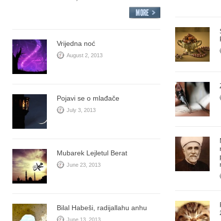
Vrijedna noć
August 2, 2013
Pojavi se o mlađače
July 3, 2013
Mubarek Lejletul Berat
June 23, 2013
Bilal Habeši, radijallahu anhu
June 13, 2013