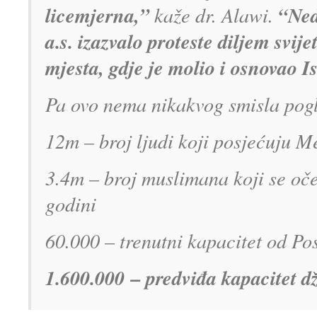
licemjerna,”
“Ned
kaže dr. Alawi.
a.s. izazvalo proteste diljem svi
mjesta, gdje je molio i osnovao Is
Pa ovo nema nikakvog smisla pogl
12m – broj ljudi koji posjećuju 
3.4m – broj muslimana koji se oč
godini
60.000 – trenutni kapacitet od Po
1.600.000
– predviđa kapacitet d