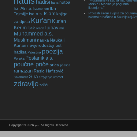
hadis
“Muslimanska šutnja nad unište
hadisi
hutba
hana
Mekke i Medine je pogubna i
hz. Ali r.a.
Ibn
licemjerna”
hz.merjem
Islam
Tejmijje
isa a.s.
knjiga
Protesti širom svijeta za očuvanj
islamske baštine u Saudijskoj Arab
Kur'an
Kur'an
za djecu
Kerim
ljubav
lijek
livada
miš
Muhammed a.s.
Muslimani
nauka
Nauka i
Kur'an
nevjerodostojnost
poezija
hadisa
Palestina
Poslanik a.s.
Poruka
poučne priče
prica
pčelica
ramazan
Resid Hafizović
Sira
Salahudin
strpljenje
ummet
zdravlje
zečići
Copyright © 2026 حم, All Rights Reserved.