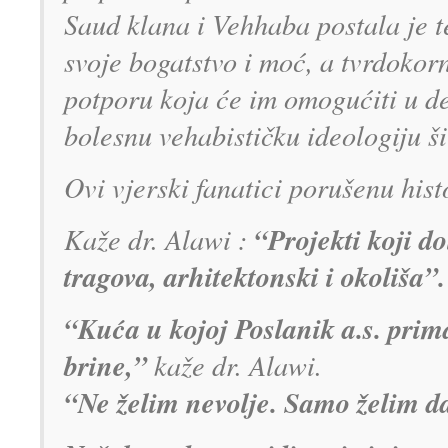
Saud klana i Vehhaba postala je 
svoje bogatstvo i moć, a tvrdokor
potporu koja će im omogućiti u de
bolesnu vehabističku ideologiju ši
Ovi vjerski fanatici porušenu hist
“Projekti koji do
Kaže dr. Alawi :
tragova, arhitektonski i okoliša”.
“Kuća u kojoj Poslanik a.s. prima
brine,”
kaže dr. Alawi.
“Ne želim nevolje. Samo želim da