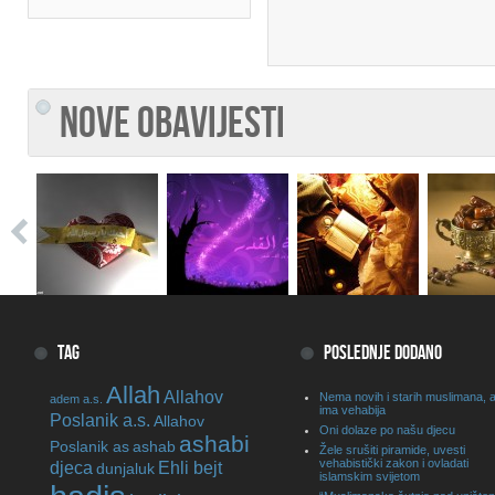
NOVE OBAVIJESTI
TAG
POSLEDNJE DODANO
Allah
Allahov
Nema novih i starih muslimana, a
adem a.s.
ima vehabija
Poslanik a.s.
Allahov
Oni dolaze po našu djecu
ashabi
Poslanik as
ashab
Žele srušiti piramide, uvesti
vehabistički zakon i ovladati
djeca
Ehli bejt
dunjaluk
islamskim svijetom