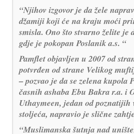
“Njihov izgovor je da žele napravi
džamiji koji će na kraju moći pr
smisla. Ono što stvarno želite je 
gdje je pokopan Poslanik a.s. “
Pamflet objavljen u 2007 od stra
potvrđen od strane Velikog mufti
– pozvao je da se zelena kupola P
časnih ashaba Ebu Bakra r.a. i O
Uthaymeen, jedan od poznatijih 
stoljeća, napravio je slične zahtj
“Muslimanska šutnja nad unište