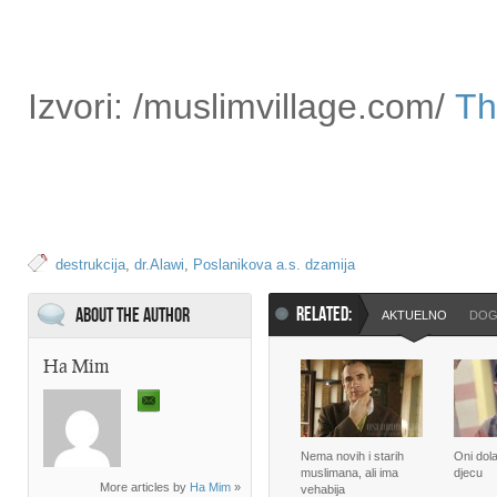
Izvori: /muslimvillage.com/
Th
destrukcija
,
dr.Alawi
,
Poslanikova a.s. dzamija
RELATED:
About the Author
AKTUELNO
DOG
Ha Mim
Nema novih i starih
Oni dol
muslimana, ali ima
djecu
More articles by
Ha Mim
»
vehabija