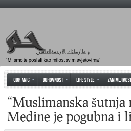
"Mi smo te poslali kao milost svim svjetovima"
QUR’ANIC
DUHOVNOST
LIFE STYLE
ZANIMLJIVOST
“Muslimanska šutnja 
Medine je pogubna i l