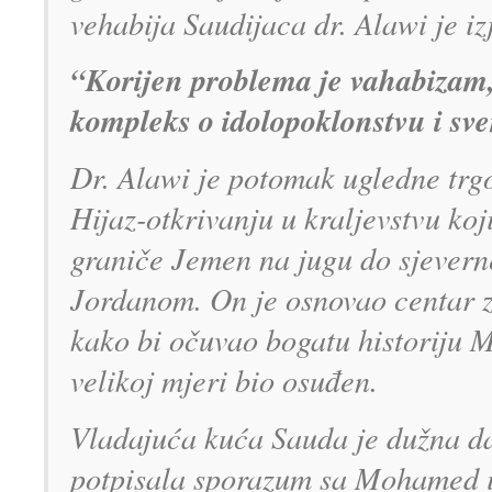
vehabija Saudijaca dr. Alawi je i
“Korijen problema je vahabizam
kompleks o idolopoklonstvu i sve
Dr. Alawi je potomak ugledne trgo
Hijaz-otkrivanju u kraljevstvu koj
graniče Jemen na jugu do sjevern
Jordanom. On je osnovao centar za
kako bi očuvao bogatu historiju M
velikoj mjeri bio osuđen.
Vladajuća kuća Sauda je dužna da 
potpisala sporazum sa Mohamed 