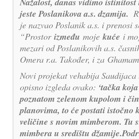
Nažalost, danas vidimo istinitost t
jeste Poslanikova a.s. dzamija.
R
je nazvao Poslanik a.s. i prenosi 
između
kuće
“Prostor
moje
i mo
mezari od Poslanikovih a.s. časnih
Omera r.a. Također, i za Ghamama 
Novi projekat vehabija Saudijaca u
‘tačka koja
opisno izgleda ovako:
poznatom zelenom kupolom i čini
planovima, to će postati istočno 
veličine s novim mimberom. Tu su
mimbera u središtu džamije.Područ