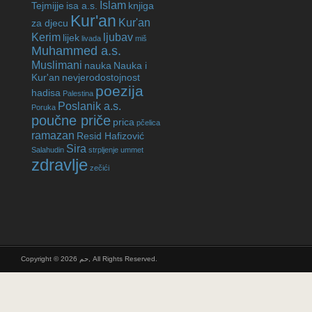
Islam
Tejmijje
isa a.s.
knjiga
Kur'an
Kur'an
za djecu
Kerim
ljubav
lijek
livada
miš
Muhammed a.s.
Muslimani
nauka
Nauka i
Kur'an
nevjerodostojnost
poezija
hadisa
Palestina
Poslanik a.s.
Poruka
poučne priče
prica
pčelica
ramazan
Resid Hafizović
Sira
Salahudin
strpljenje
ummet
zdravlje
zečići
Copyright © 2026 حم, All Rights Reserved.