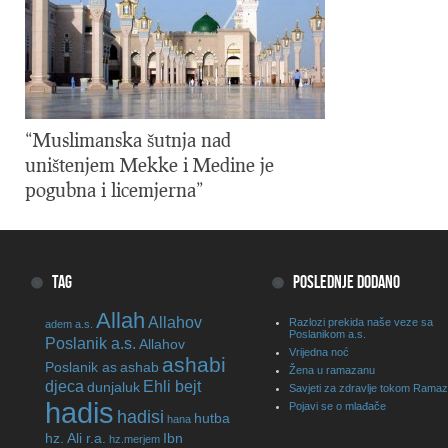
“Muslimanska šutnja nad
uništenjem Mekke i Medine je
pogubna i licemjerna”
TAG
POSLEDNJE DODANO
Allah
Allahov
Razlozi prekida naše veze sa
adem a.s.
Poslanikom a.s.
Poslanik a.s.
Allahov
Vrijedna noć
ashabi
Poslanik as
ashab
Žena u ramazanu
djeca
Ehli bejt
dunjaluk
Savjeti za zdravlje tokom Rama
hadis
Pojavi se o mlađače
hadisi
hutba
hana
hz. Ali r.a.
Ibn
hz.merjem