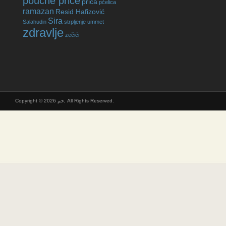
poučne priče
prica
pčelica
ramazan
Resid Hafizović
Sira
Salahudin
strpljenje
ummet
zdravlje
zečići
Copyright © 2026 حم, All Rights Reserved.