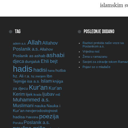
islamskim s
TAG
POSLEDNJE DODANO
Allah
Allahov
Razlozi prekida naše veze sa
adem a.s.
Poslanikom a.s.
Poslanik a.s.
Allahov
Vrijedna noć
ashabi
Poslanik as
ashab
Žena u ramazanu
djeca
Ehli bejt
dunjaluk
Savjeti za zdravlje tokom Rama
hadis
Pojavi se o mlađače
hadisi
hutba
hana
hz. Ali r.a.
Ibn
hz.merjem
Islam
Tejmijje
isa a.s.
knjiga
Kur'an
Kur'an
za djecu
Kerim
ljubav
lijek
livada
miš
Muhammed a.s.
Muslimani
nauka
Nauka i
Kur'an
nevjerodostojnost
poezija
hadisa
Palestina
Poslanik a.s.
Poruka