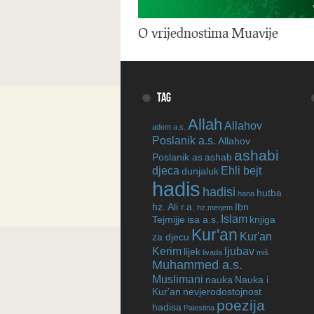
O vrijednostima Muavije
TAG
Allah
Allahov
adem a.s.
Poslanik a.s.
Allahov
ashabi
Poslanik as
ashab
djeca
Ehli bejt
dunjaluk
hadis
hadisi
hutba
hana
hz. Ali r.a.
Ibn
hz.merjem
Islam
Tejmijje
isa a.s.
knjiga
Kur'an
Kur'an
za djecu
Kerim
ljubav
lijek
livada
miš
Muhammed a.s.
Muslimani
nauka
Nauka i
Kur'an
nevjerodostojnost
poezija
hadisa
Palestina