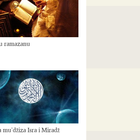
u ramazanu
a mu’džiza Isra i Miradž