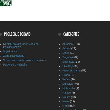
POSLEDNJE DODANO
CATEGORIES
Razlozi prekida naše veze sa
Aktuelno
(100)
Poslanikom a.s.
Ashabi
(27)
Vrijedna noć
Djeca
(11)
Žena u ramazanu
Događaji
(82)
Savjeti za zdravlje tokom Ramazana
Download
(18)
Pojavi se o mlađače
Ehlu Bejt
(31)
Historija Islama
(57)
Hrana
(12)
Kur'an
(26)
Life Style
(40)
Multimedia
(1)
Najave
(5)
Nauka
(18)
News
(23)
Odgoj
(58)