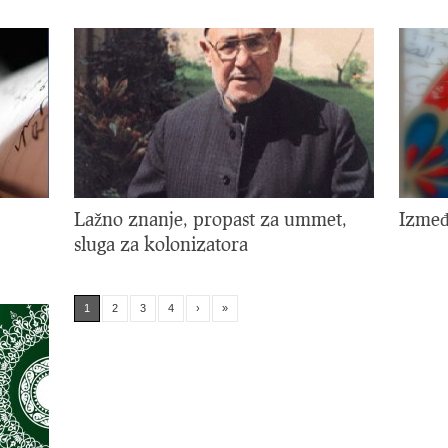
Lažno znanje, propast za ummet,
Izmeđ
sluga za kolonizatora
1
2
3
4
›
»