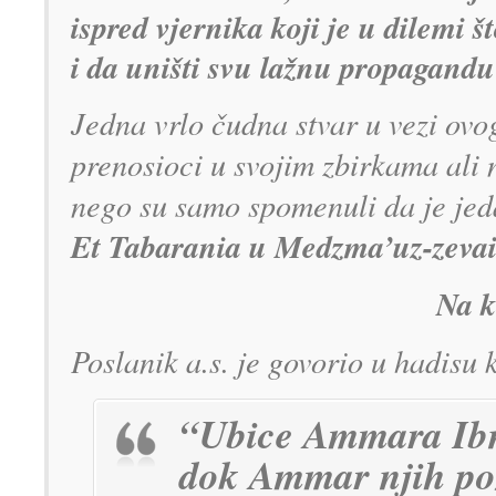
ispred vjernika koji je u dilemi š
i da uništi svu lažnu propagandu
Jedna vrlo čudna stvar u vezi ovo
prenosioci u svojim zbirkama ali 
nego su samo spomenuli da je jed
Et Tabarania u Medzma’uz-zeva
Na k
Poslanik a.s. je govorio u hadisu 
“Ubice Ammara Ibn
dok Ammar njih poz