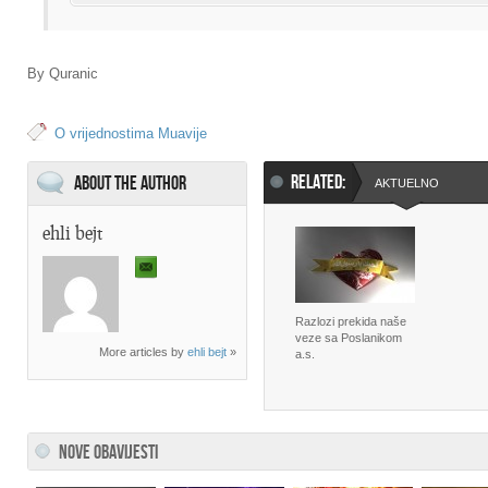
By Quranic
O vrijednostima Muavije
RELATED:
About the Author
AKTUELNO
ehli bejt
Razlozi prekida naše
veze sa Poslanikom
More articles by
ehli bejt
»
a.s.
NOVE OBAVIJESTI