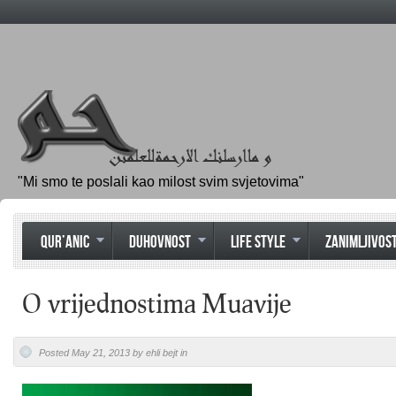
"Mi smo te poslali kao milost svim svjetovima"
QUR’ANIC
DUHOVNOST
LIFE STYLE
ZANIMLJIVOST
O vrijednostima Muavije
Posted May 21, 2013 by ehli bejt in