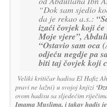
od Abdullaha Ibn A
“Dok sam sjedio kod
da je rekao a.s.:
“S
izaći čovjek koji će
Moje vjere”, Abdul
“Ostavio sam oca (
odjeću negdje pa s
biti taj čovjek koji 
Veliki kritičar hadisa El Hafiz Ah
‘Dz
pravi ne lažni) u svojoj knjizi
ovom hadisu sa sljedećim riječim
Imama Muslima, i takav hadis je