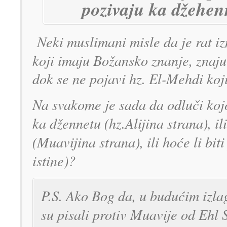
pozivaju ka džehe
Neki muslimani misle da je rat iz
koji imaju Božansko znanje, znaju 
dok se ne pojavi hz. El-Mehdi koji 
Na svakome je sada da odluči kojo
ka džennetu (hz.Alijina strana), i
(Muavijina strana), ili hoće li bit
istine)?
P.S. Ako Bog da, u budućim izla
su pisali protiv Muavije od Ehl