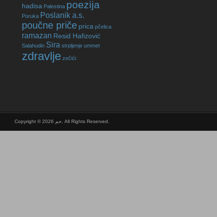
poezija
hadisa
Palestina
Poslanik a.s.
Poruka
poučne priče
prica
pčelica
ramazan
Resid Hafizović
Sira
Salahudin
strpljenje
ummet
zdravlje
zečići
Copyright © 2026 حم, All Rights Reserved.