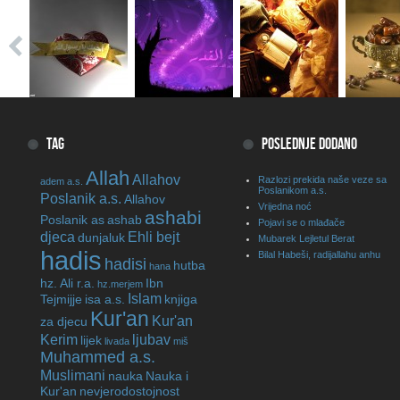
TAG
POSLEDNJE DODANO
Allah
Allahov
Razlozi prekida naše veze sa
adem a.s.
Poslanikom a.s.
Poslanik a.s.
Allahov
Vrijedna noć
ashabi
Poslanik as
ashab
Pojavi se o mlađače
djeca
Ehli bejt
dunjaluk
Mubarek Lejletul Berat
hadis
Bilal Habeši, radijallahu anhu
hadisi
hutba
hana
hz. Ali r.a.
Ibn
hz.merjem
Islam
Tejmijje
isa a.s.
knjiga
Kur'an
Kur'an
za djecu
Kerim
ljubav
lijek
livada
miš
Muhammed a.s.
Muslimani
nauka
Nauka i
Kur'an
nevjerodostojnost