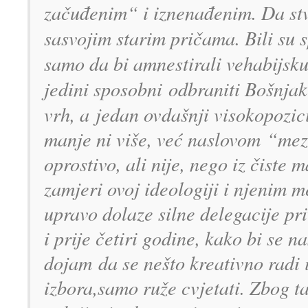
začuđenim“ i iznenađenim. Da stv
sasvojim starim pričama. Bili su 
samo da bi amnestirali vehabijsku
jedini sposobni odbraniti Bošnja
vrh, a
jedan ovdašnji visokopozic
manje ni više, već naslovom
“mezh
oprostivo, ali nije, nego iz čist
e m
zamjeri ovoj ideolo
giji i njenim
upravo dolaze silne delega
cije p
i prije č
etiri godine, kako bi se n
dojam
da se nešto kreativno radi
izbora,
samo ruže cvjetati. Zbog 