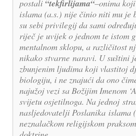
“tekfirlija
ma“
postali
–onima koji
islama (a.s.)
nije činio niti mu je
su se
bi privilegij da sami određu
riječ je uvijek o jednom te istom g
mentalnom sklopu, a ra
zličitost 
nikako stvarne
naravi. U suštini j
zbunjenim ljudima koji vlastitoj d
biolo
giju, i ne znajući da ono či
na
južoj vezi sa Božijim Imenom ‘A
svijetu osjetilnoga. Na jednoj
stra
nasljedovatelji Poslanika
islama (
neznalačkom religijskom
praksom
doktrine.