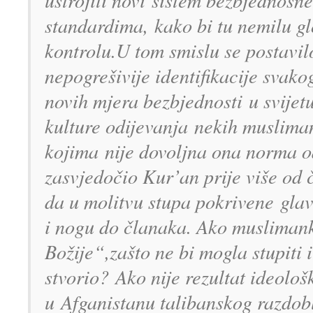
ustrojiti novi
sistem bezbjednosne
standardima,
kako bi tu nemilu 
kontrolu.
U tom smislu se postavilo
nepogreš
ivije identifikacije svak
novih mjera bezbjednosti
u svijet
kulture odijevanja
nekih muslima
kojima
nije dovoljna ona norma 
zasvjedoč
io Kur’an prije više od
da u molitvu stupa pokrivene
glav
i nogu do č
lanaka. Ako musliman
Božije“,
zašto ne bi mogla stupiti i
stvorio?
Ako nije rezultat ideolo
u
Afganistanu talibanskog razdob