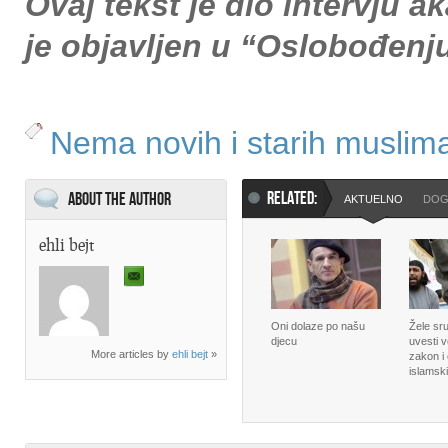
Ovaj tekst je dio intervju 
je objavljen u “Oslobođenju
Nema novih i starih muslima
RELATED:
About the Author
AKTUELNO
DOG
ehli bejt
Oni dolaze po našu
Žele sru
djecu
uvesti v
More articles by
ehli bejt
»
zakon i 
islamsk