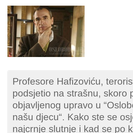
Profesore Hafizoviću, terori
podsjetio na strašnu, skoro 
objavljenog upravo
u “Oslob
našu djecu“. Kako ste se osj
najcrnje slutnje i kad se po