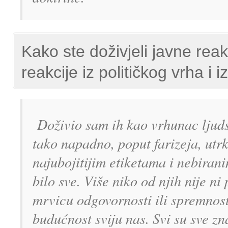
Kako ste doživjeli javne rea
reakcije iz političkog vrha i
Doživio sam ih kao vrhunac ljudsk
tako napadno, poput farizeja, utrk
najubojitijim etiketama i nebiranim
bilo sve. Više niko od njih nije n
mrvicu odgovornosti ili spremnos
budućnost sviju nas. Svi su sve zn