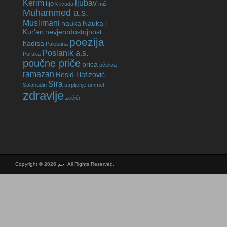
Kerim
ljubav
lijek
livada
miš
Muhammed a.s.
Muslimani
nauka
Nauka i
Kur'an
nevjerodostojnost
poezija
hadisa
Palestina
Poslanik a.s.
Poruka
poučne priče
prica
pčelica
ramazan
Resid Hafizović
Sira
Salahudin
strpljenje
ummet
zdravlje
zečići
Copyright © 2026 حم, All Rights Reserved.