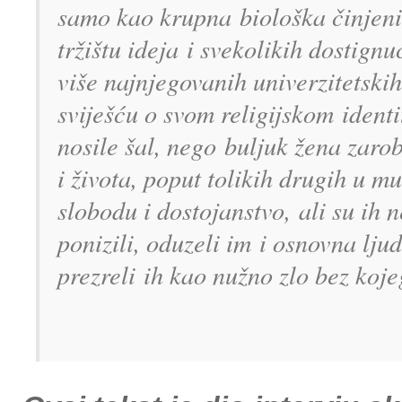
samo kao krupna
biološka činjen
tržištu ideja
i svekolikih dostignu
viš
e najnjegovanih univerzitetski
sviješću o svom religijskom
ident
nosile šal, nego
buljuk žena zaro
i ž
ivota, poput tolikih drugih u mu
slobodu i dostojanstvo,
ali su ih 
ponizili, oduzeli im
i osnovna lju
prezreli
ih kao nužno zlo bez koje