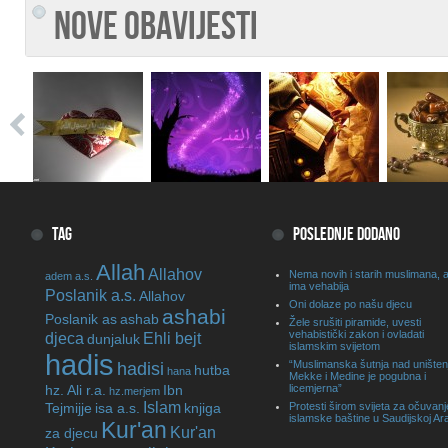
NOVE OBAVIJESTI
TAG
POSLEDNJE DODANO
Allah
Allahov
Nema novih i starih muslimana, a
adem a.s.
ima vehabija
Poslanik a.s.
Allahov
Oni dolaze po našu djecu
ashabi
Poslanik as
ashab
Žele srušiti piramide, uvesti
vehabistički zakon i ovladati
djeca
Ehli bejt
dunjaluk
islamskim svijetom
hadis
“Muslimanska šutnja nad unište
hadisi
hutba
hana
Mekke i Medine je pogubna i
hz. Ali r.a.
Ibn
licemjerna”
hz.merjem
Islam
Tejmijje
isa a.s.
knjiga
Protesti širom svijeta za očuvanj
islamske baštine u Saudijskoj Arab
Kur'an
Kur'an
za djecu