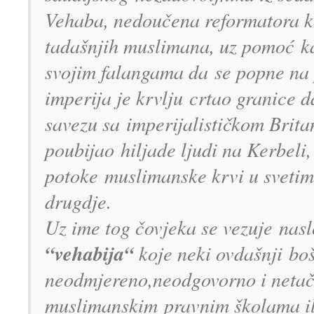
Vehaba, nedoučena reformatora koj
tadašnjih muslimana, uz pomoć ka
svojim falangama da se popne na 
imperija je krvlju crtao granice 
savezu sa imperijalističkom Brit
poubijao hiljade ljudi na Kerbeli,
potoke muslimanske krvi u svetim
drugdje.
Uz ime tog čovjeka se vezuje nasl
“vehabija“
koje neki ovdašnji boš
neodmjereno,neodgovorno i netač
muslimanskim pravnim školama il