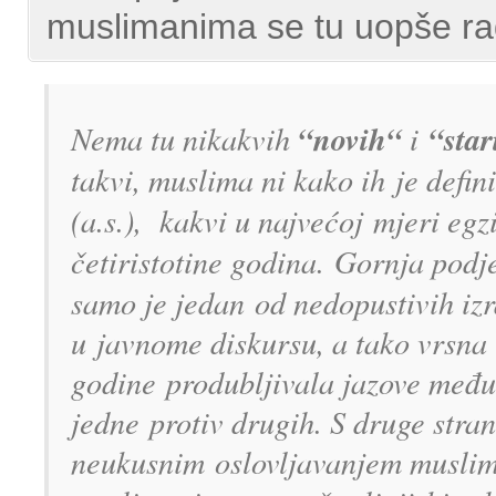
muslimanima se tu uopše ra
“novih“
“star
Nema tu nikakvih
i
takvi, muslima ni kako ih je defi
(a.s.), kakvi u najvećoj mjeri egzi
četiristotine godina. Gornja podj
samo je jedan
od nedopustivih i
u
javnome diskursu, a tako vrsn
godine
produbljivala jazove međ
jedne
protiv drugih. S druge stran
neukusnim
oslovljavanjem musli