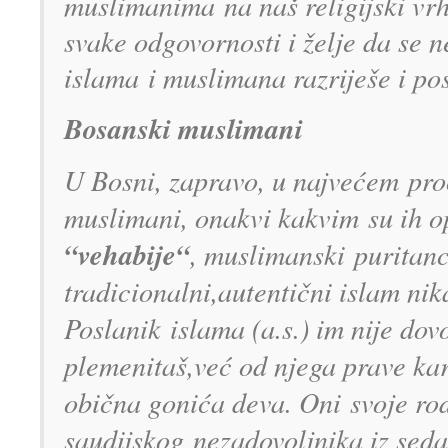
muslimanima
na naš religijski vr
svake odgo
vornosti i želje da se n
islama
i muslimana razriješe i p
Bosanski muslimani
U Bosni, zapravo, u najvećem pro
muslimani, onakvi kakvim su ih opi
“vehabije“
, muslimanski puritanci
tradicionalni,autentični islam nik
Poslanik islama (a.s.) im nije dov
plemenitaš,već od njega prave kar
obična gonića deva. Oni svoje rod
saudijskog nezadovoljnika iz se