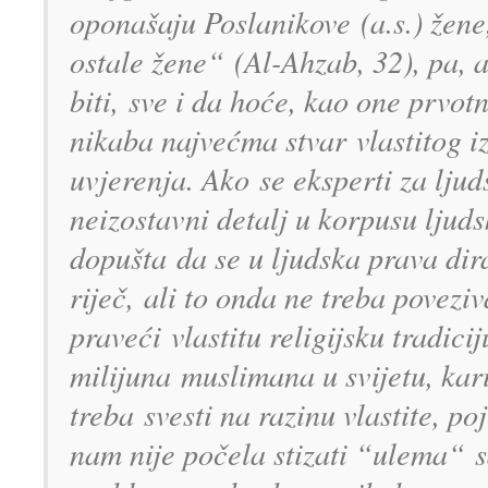
oponašaju Poslanikove
(a.s.) žen
ostale žene“
(Al-Ahzab, 32), pa, 
biti,
sve i da hoće, kao one prvot
nikaba najvećma stvar
vlastitog 
uvjerenja. Ako
se eksperti za lju
neizostavni d
etalj u korpusu ljud
dopušta
da se u ljudska prava di
riječ,
ali to onda ne treba poveziv
praveći
vlastitu religijsku tradic
milijuna
muslimana u svijetu, ka
treba
svesti na razinu vlastite, po
nam nije počela stizati “ulema“