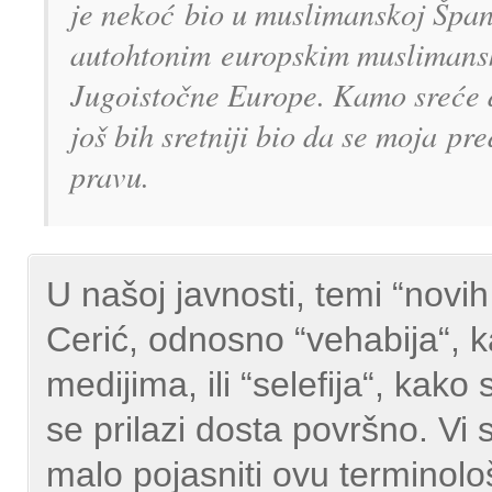
je nekoć bio u muslimanskoj Špani
autohtonim europskim muslimansk
Jugoistočne Europe. Kamo sreće d
još bih sretniji bio da se moja pr
pravu.
U našoj javnosti, temi “novi
Cerić, odnosno “vehabija“, 
medijima, ili “selefija“, kak
se prila
zi dosta površno. Vi 
malo
pojasniti ovu terminolo