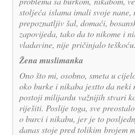
problema sa burkom,
nikabom, v
stoljeća
islama imali svoje nane,
prepoznatljiv š
al, domaći, bosans
zapovijeda, tako da to niko
me i n
vladavine, nije
pričinjalo teškoću
Ž
ena muslimanka
Ono što mi, osobno, smeta u ci
jel
oko burke i nikaba jest
to da neki
postoji milijardu
važnijih stvari k
ri
ješiti. Poslije toga, sve preostal
o burci i nikabu, jer je to po
sljedn
danas stoje pred tolikim
brojem m