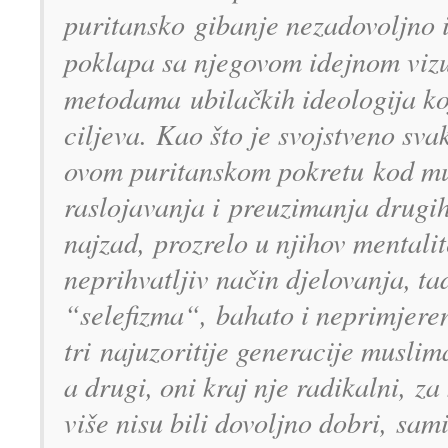
puritansko gibanje nezadovoljno 
pokla
pa sa njegovom idejnom viz
metodama
ubilačkih ideologija k
ciljeva.
Kao što je svojstveno sv
ovom puritanskom pokretu
kod mu
raslojavanja i
preuzimanja drugih
najzad,
prozrelo u njihov mentali
neprihvatljiv nač
in djelovanja, ta
“selefizma“,
bahato i neprimjere
tri
najuzoritije generacije musli
a drugi, oni kraj nje radikalni,
za 
više nisu bili dovoljno dobri,
sami