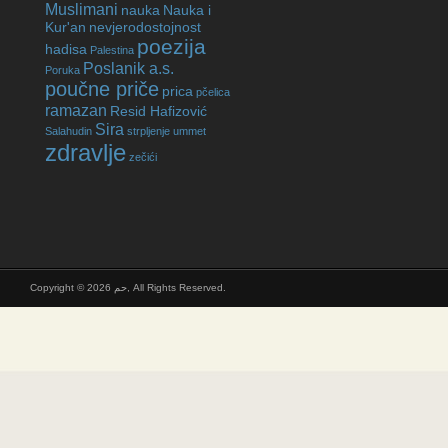
Muslimani
nauka
Nauka i
Kur'an
nevjerodostojnost
poezija
hadisa
Palestina
Poslanik a.s.
Poruka
poučne priče
prica
pčelica
ramazan
Resid Hafizović
Sira
Salahudin
strpljenje
ummet
zdravlje
zečići
Copyright © 2026 حم, All Rights Reserved.