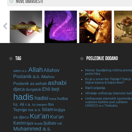
NOVE OBAVIJESTI
TAG
POSLEDNJE DODANO
Allah
Allahov
Nemar Saudijskog režima prema
adem a.s.
pećini Hira
Poslanik a.s.
Allahov
Ko je u stvari Ibn Tejmije? Dali je
ashabi
šejhul-islama ili šejhul-fitne?
Poslanik as
ashab
Riječi prijatelja
djeca
Ehli bejt
dunjaluk
Vehabije uništavaju islamske baš
hadis
hadisi
hutba
Uništavanje islamskih spomenika
hana
svjetske baštine pod zaštitom
hz. Ali r.a.
Ibn
hz.merjem
UNISCO-a u Timbuktu
Islam
Tejmijje
isa a.s.
knjiga
Kur'an
Kur'an
za djecu
Kerim
ljubav
lijek
livada
miš
Muhammed a.s.