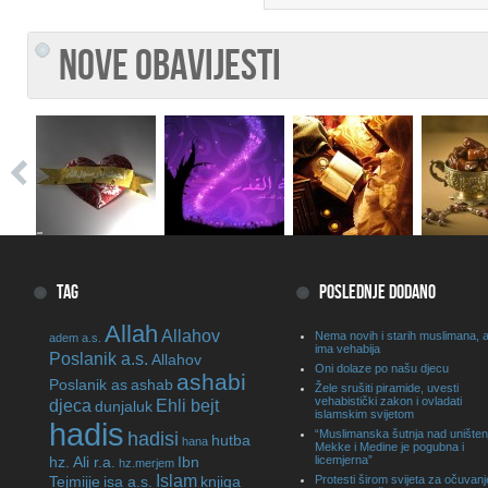
NOVE OBAVIJESTI
TAG
POSLEDNJE DODANO
Allah
Allahov
Nema novih i starih muslimana, a
adem a.s.
ima vehabija
Poslanik a.s.
Allahov
Oni dolaze po našu djecu
ashabi
Poslanik as
ashab
Žele srušiti piramide, uvesti
vehabistički zakon i ovladati
djeca
Ehli bejt
dunjaluk
islamskim svijetom
hadis
“Muslimanska šutnja nad unište
hadisi
hutba
hana
Mekke i Medine je pogubna i
hz. Ali r.a.
Ibn
licemjerna”
hz.merjem
Islam
Tejmijje
isa a.s.
knjiga
Protesti širom svijeta za očuvanj