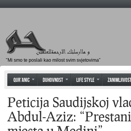
"Mi smo te poslali kao milost svim svjetovima"
QUR’ANIC
DUHOVNOST
LIFE STYLE
ZANIMLJIVOST
Peticija Saudijskoj vla
Abdul-Aziz: “Prestanit
mjesta u Medini”