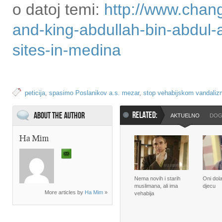
o datoj temi:
http://www.chang
and-king-abdullah-bin-abdul-a
sites-in-medina
peticija
,
spasimo Poslanikov a.s. mezar
,
stop vehabijskom vandaliz
RELATED:
About the Author
AKTUELNO
DOG
Ha Mim
Nema novih i starih
Oni dol
muslimana, ali ima
djecu
More articles by
Ha Mim
»
vehabija