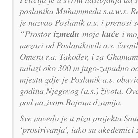
poslanika Muhammeda s.a.w.s. R
je nazvao Poslanik a.s. i prenosi 
između
kuće
“Prostor
moje
i mo
mezari od Poslanikovih a.s. časnih
Omera r.a. Također, i za Ghamama
nalazi oko 300 m jugo-zapadno od
mjestu gdje je Poslanik a.s. obav
godina Njegovog (a.s.) života. Ov
pod nazivom Bajram dzamija.
Sve navedo je u nizu projekta Sa
‘prosirivanja’, iako su akedemici 