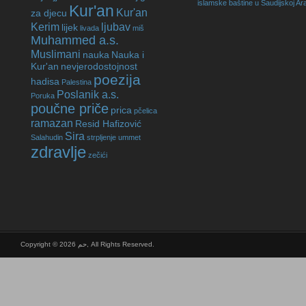
islamske baštine u Saudijskoj Arab
Kur'an
Kur'an
za djecu
Kerim
ljubav
lijek
livada
miš
Muhammed a.s.
Muslimani
nauka
Nauka i
Kur'an
nevjerodostojnost
poezija
hadisa
Palestina
Poslanik a.s.
Poruka
poučne priče
prica
pčelica
ramazan
Resid Hafizović
Sira
Salahudin
strpljenje
ummet
zdravlje
zečići
Copyright © 2026 حم, All Rights Reserved.