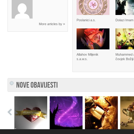
Poslanici a.s.
Dolazi Imam
More articles by »
Allahov Miljenik
Muhammed 
s.a.w.s.
čovjek Božiji
NOVE OBAVIJESTI