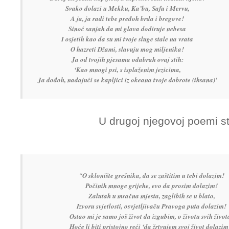
Svako dolazi u Mekku, Ka’bu, Safu i Mervu,
A ja, ja radi tebe pređoh brda i bregove!
Sinoć sanjah da mi glava dodiruje nebesa
I osjetih kao da su mi tvoje sluge stale na vrata
O hazreti Džami, slavuju mog miljenika!
Ja od tvojih pjesama odabrah ovaj stih:
‘Kao mnogi psi, s isplaženim jezicima,
Ja dođoh, nadajući se kapljici iz okeana tvoje dobrote (ihsana)’
U drugoj njegovoj poemi st
“
O sklonište grešnika, da se zaštitim u tebi dolazim!
Počinih mnoge grijehe, evo da prosim dolazim!
Zalutah u mračna mjesta, zaglibih se u blato,
Izvoru svjetlosti, osvjetljivaču Pravoga puta dolazim!
Ostao mi je samo još život da izgubim, o životu svih život
Hoće li biti pristojno reći ‘da žrtvujem svoj život dolazim