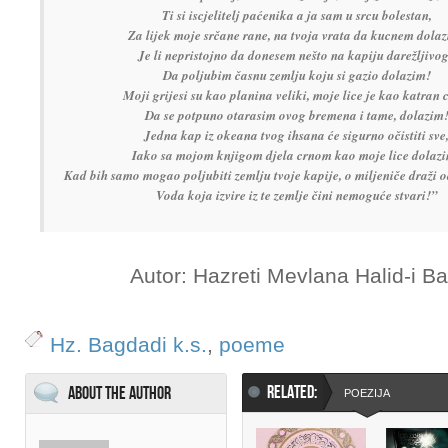
Ti si iscjelitelj paćenika a ja sam u srcu bolestan,
Za lijek moje srčane rane, na tvoja vrata da kucnem dola
Je li nepristojno da donesem nešto na kapiju darežljivo
Da poljubim časnu zemlju koju si gazio dolazim!
Moji grijesi su kao planina veliki, moje lice je kao katran 
Da se potpuno otarasim ovog bremena i tame, dolazim
Jedna kap iz okeana tvog ihsana će sigurno očistiti sve
Iako sa mojom knjigom djela crnom kao moje lice dolaz
Kad bih samo mogao poljubiti zemlju tvoje kapije, o miljeniče draži 
Voda koja izvire iz te zemlje čini nemoguće stvari!”
Autor: Hazreti Mevlana Halid-i Ba
Hz. Bagdadi k.s.
,
poeme
RELATED:
About the Author
POEZIJA