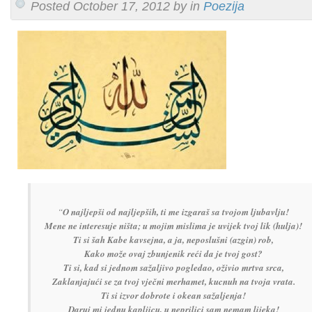
Posted October 17, 2012 by in
Poezija
“
O najljepši od najljepših, ti me izgaraš sa tvojom ljubavlju!
Mene ne interesuje ništa; u mojim mislima je uvijek tvoj lik (hulja)!
Ti si šah Kabe kavsejna, a ja, neposlušni (azgin) rob,
Kako može ovaj zbunjenik reći da je tvoj gost?
Ti si, kad si jednom sažaljivo pogledao, oživio mrtva srca,
Zaklanjajući se za tvoj vječni merhamet, kucnuh na tvoja vrata.
Ti si izvor dobrote i okean sažaljenja!
Daruj mi jednu kapljicu, u neprilici sam nemam lijeka!