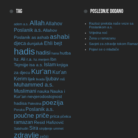
TAG
POSLEDNJE DODANO
Allah
Allahov
Razlozi prekida naše veze sa
adem a.s.
Poslanikom a.s.
Poslanik a.s.
Allahov
Vrijedna noć
ashabi
Poslanik as
ashab
Žena u ramazanu
djeca
Ehli bejt
dunjaluk
Savjeti za zdravlje tokom Rama
hadis
Pojavi se o mlađače
hadisi
hutba
hana
hz. Ali r.a.
Ibn
hz.merjem
Islam
Tejmijje
isa a.s.
knjiga
Kur'an
Kur'an
za djecu
Kerim
ljubav
lijek
livada
miš
Muhammed a.s.
Muslimani
nauka
Nauka i
Kur'an
nevjerodostojnost
poezija
hadisa
Palestina
Poslanik a.s.
Poruka
poučne priče
prica
pčelica
ramazan
Resid Hafizović
Sira
Salahudin
strpljenje
ummet
zdravlje
zečići