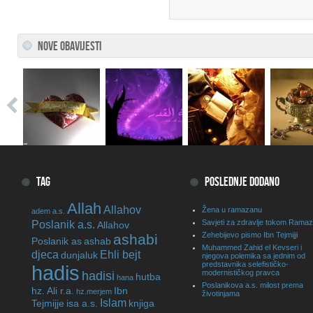
NOVE OBAVIJESTI
TAG
POSLEDNJE DODANO
Allah
Allahov
Žena u ramazanu
adem a.s.
Poslanik a.s.
Savjeti za zdravlje tokom Rama
Allahov
Zehebijevo pismo Ibn Tejmijji
ashabi
Poslanik as
ashab
Muhammed Zahid el Kevseri i
djeca
Ehli bejt
dunjaluk
njegova polemika sa jednim od
predstavnika selefističko-
hadis
modernističkog pravca
hadisi
hutba
hana
Poslanikova a.s. milost prema
hz. Ali r.a.
Ibn
hz.merjem
životinjama
Islam
Tejmijje
isa a.s.
knjiga