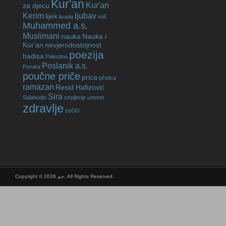
Kur'an
Kur'an
za djecu
Kerim
ljubav
lijek
livada
miš
Muhammed a.s.
Muslimani
nauka
Nauka i
Kur'an
nevjerodostojnost
poezija
hadisa
Palestina
Poslanik a.s.
Poruka
poučne priče
prica
pčelica
ramazan
Resid Hafizović
Sira
Salahudin
strpljenje
ummet
zdravlje
zečići
Copyright © 2026 حم, All Rights Reserved.