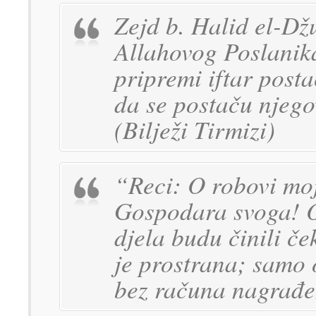
Zejd b. Halid el-Džu
Allahovog Poslanika
pripremi iftar post
da se postaču njeg
(Bilježi Tirmizi)
“Reci: O robovi moji
Gospodara svoga! O
djela budu činili č
je prostrana; samo o
bez računa nagrađe