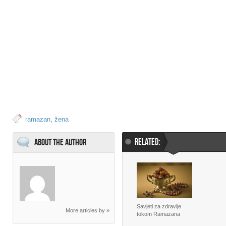
ramazan
,
žena
RELATED:
About the Author
Savjeti za zdravlje
More articles by »
tokom Ramazana