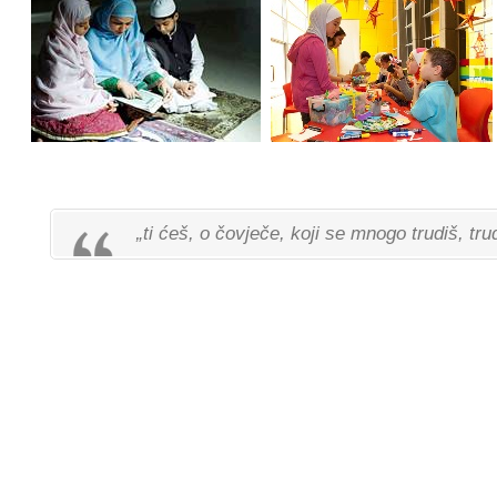
„ti ćeš, o čovječe, koji se mnogo trudiš, t