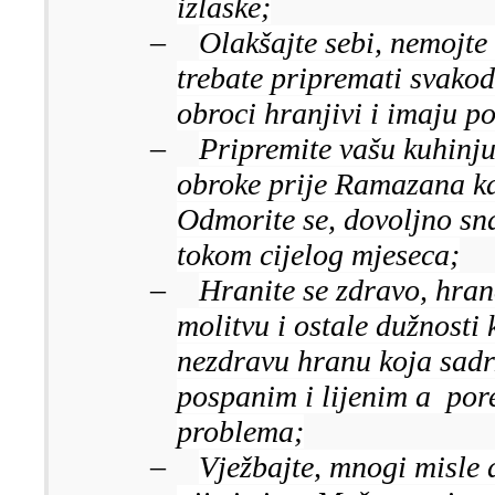
izlaske;
–
Olakšajte sebi, nemojte 
trebate pripremati svakod
obroci hranjivi i imaju po
–
Pripremite vašu kuhinju,
obroke prije Ramazana ka
Odmorite se, dovoljno sna
tokom cijelog mjeseca;
–
Hranite se zdravo, hran
molitvu i ostale dužnosti k
nezdravu hranu koja sadrž
pospanim i lijenim a por
problema;
–
Vježbajte, mnogi misle 