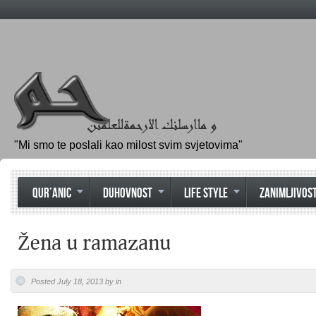
"Mi smo te poslali kao milost svim svjetovima"
QUR’ANIC
DUHOVNOST
LIFE STYLE
ZANIMLJIVOST
Žena u ramazanu
Posted July 18, 2013 by in