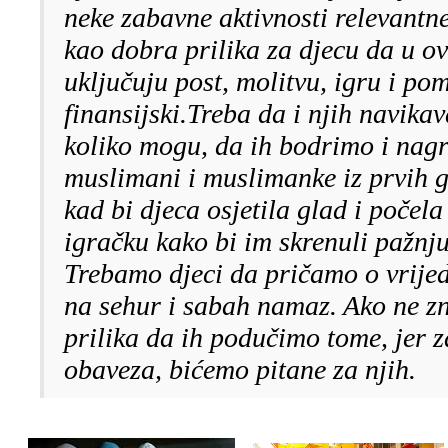
neke zabavne aktivnosti relevantn
kao dobra prilika za djecu da u ov
uključuju post, molitvu, igru i pom
finansijski.Treba da i njih navika
koliko mogu, da ih bodrimo i nagr
muslimani i muslimanke iz prvih g
kad bi djeca osjetila glad i počela
igračku kako bi im skrenuli pažnju
Trebamo djeci da pričamo o vrij
na sehur i sabah namaz. Ako ne zna
prilika da ih podučimo tome, jer 
obaveza, bićemo pitane za njih.