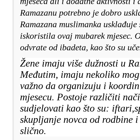
mjeseca ali i dodatne aktivnosti i 
Ramazanu potrebno je dobro usklad
Ramazana muslimanka usklađuje s
iskoristila ovaj mubarek mjesec. O
odvrate od ibadeta, kao što su uče
Žene imaju više dužnosti u R
Međutim, imaju nekoliko mogu
važno da organizuju i koordini
mjesecu.
Postoje različiti nač
sudjelovati kao što su: iftari
skupljanje novca od rodbine i 
slično.