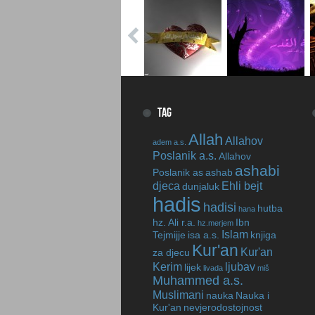
TAG
Allah
Allahov
adem a.s.
Poslanik a.s.
Allahov
ashabi
Poslanik as
ashab
djeca
Ehli bejt
dunjaluk
hadis
hadisi
hutba
hana
hz. Ali r.a.
Ibn
hz.merjem
Islam
Tejmijje
isa a.s.
knjiga
Kur'an
Kur'an
za djecu
Kerim
ljubav
lijek
livada
miš
Muhammed a.s.
Muslimani
nauka
Nauka i
Kur'an
nevjerodostojnost