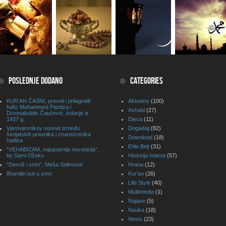
POSLEDNJE DODANO
CATEGORIES
KUR’AN ČASNI, preveli i prilagodili
Aktuelno
(100)
hafiz Muhammed Pandza i
Ashabi
(27)
Dzemaluddin Čaušević, izdanje iz
1937 g.
Djeca
(11)
Vjerovjesnikov sunnet između
Događaji
(82)
šerijatskih pravnika i znanstvenika
Download
(18)
hadisa
Ehlu Bejt
(31)
“VEHABIZAM, najopasnija novotarija”,
by Sami Džeko
Historija Islama
(57)
“Derviš i smrt”, Meša Selimović
Hrana
(12)
Ilhamijin put u smrt
Kur'an
(26)
Life Style
(40)
Multimedia
(1)
Najave
(5)
Nauka
(18)
News
(23)