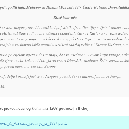
 prilagodili hafiz Muhammed Pandza i Dzemaluddin Čaušević, izdao Dzemaluddin
Riječ izdavača
Kur’ana, njegov prevod i tumač kod pojedinih ajeta. Ovo lijepo djelo izdajem o do
e u Misiru ozbiljno radi na prevođenju i tumačenju časnog Kur’ana na razne jezike.
ema onom što ga je napisao veliki turski učenjak Omer Riza. Ja se čvrsto nadam da 
m djelom muslimani lakše uputiti u uzvišeni sadržaj velikog i časnog Kur’ana, a to m
suta po cijelom svjetu vide i saznaju, da i mi muslimani u ovom kraju Evrope, i 
e vjere onako, kako to i čini glavni centri Islamskih zajednica. Želio sam da doka
oju prema nama u ovom kutu Evrope.
 moju želju i oslanjajući se na Njegovu pomoć, danas dajem djelo da se štampa.
936.
rak prevoda časnog Kur’ana iz
1937 godine.
(
I i II dio
):
ić_&_Pandža,_izda nje_iz_1937.part1