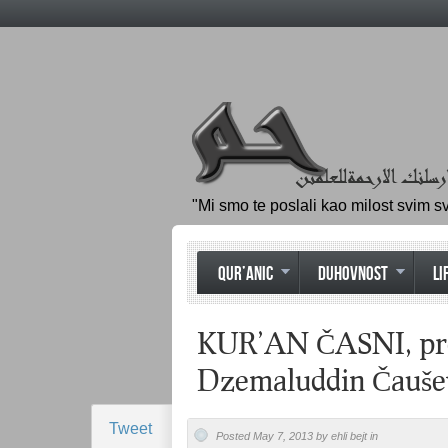
"Mi smo te poslali kao milost svim s
QUR’ANIC
DUHOVNOST
LI
KUR’AN ČASNI, prev
Dzemaluddin Čauševi
Tweet
Posted May 7, 2013 by ehli bejt in