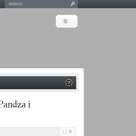
Pandza i
0