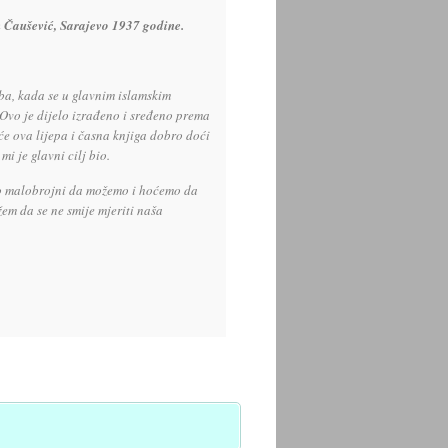
 Čaušević, Sarajevo 1937 godine.
ba, kada se u glavnim islamskim
 Ovo je dijelo izrađeno i sređeno prema
će ova lijepa i časna knjiga dobro doći
i je glavni cilj bio.
ako malobrojni da možemo i hoćemo da
žem da se ne smije mjeriti naša