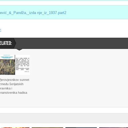
ić_&_Pandža,_izda nje_iz_1937.part2
ć
ELATED:
Vjerovjesnikov sunnet
zmeđu šerijatskih
ravnika i
znanstvenika hadisa