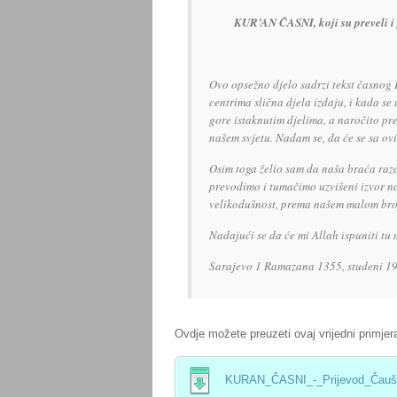
KUR’AN ČASNI, koji su preveli i
Ovo opsežno djelo sadrzi tekst časnog 
centrima slična djela izdaju, i kada s
gore istaknutim djelima, a naročito pr
našem svjetu. Nadam se, da će se sa ovi
Osim toga želio sam da naša braća raza
prevodimo i tumačimo uzvišeni izvor naš
velikodušnost, prema našem malom br
Nadajući se da će mi Allah ispuniti tu
Sarajevo 1 Ramazana 1355, studeni 1
Ovdje možete preuzeti ovaj vrijedni primje
KURAN_ČASNI_-_Prijevod_Čaušev