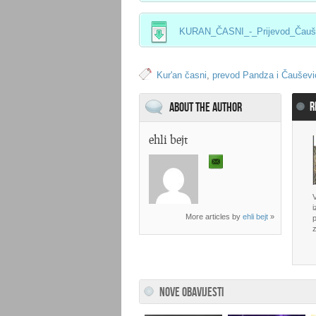
KURAN_ČASNI_-_Prijevod_Čaušev
Kur'an časni
,
prevod Pandza i Čauševi
R
About the Author
ehli bejt
i
More articles by
ehli bejt
»
p
NOVE OBAVIJESTI