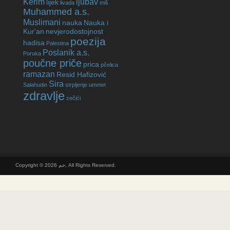
Kerim
ljubav
lijek
livada
miš
Muhammed a.s.
Muslimani
nauka
Nauka i
Kur'an
nevjerodostojnost
poezija
hadisa
Palestina
Poslanik a.s.
Poruka
poučne priče
prica
pčelica
ramazan
Resid Hafizović
Sira
Salahudin
strpljenje
ummet
zdravlje
zečići
Copyright © 2026 حم, All Rights Reserved.