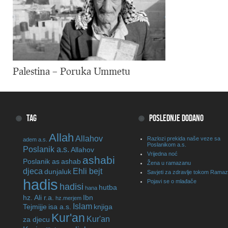
Palestina – Poruka Ummetu
TAG
POSLEDNJE DODANO
Allah
Allahov
Razlozi prekida naše veze sa
adem a.s.
Poslanikom a.s.
Poslanik a.s.
Allahov
Vrijedna noć
ashabi
Poslanik as
ashab
Žena u ramazanu
djeca
Ehli bejt
dunjaluk
Savjeti za zdravlje tokom Rama
hadis
Pojavi se o mlađače
hadisi
hutba
hana
hz. Ali r.a.
Ibn
hz.merjem
Islam
Tejmijje
isa a.s.
knjiga
Kur'an
Kur'an
za djecu