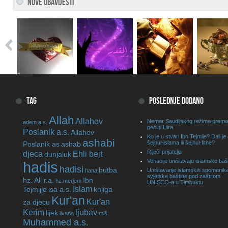
NOVE OBAVIJESTI
TAG
POSLEDNJE DODANO
Allah
Allahov
Nemar Saudijskog režima prema
adem a.s.
pećini Hira
Poslanik a.s.
Allahov
Ko je u stvari Ibn Tejmije? Dali je
ashabi
šejhul-islama ili šejhul-fitne?
Poslanik as
ashab
Riječi prijatelja
djeca
Ehli bejt
dunjaluk
Vehabije uništavaju islamske baš
hadis
hadisi
hutba
Uništavanje islamskih spomenika
hana
svjetske baštine pod zaštitom
hz. Ali r.a.
Ibn
hz.merjem
UNISCO-a u Timbuktu
Islam
Tejmijje
isa a.s.
knjiga
Kur'an
Kur'an
za djecu
Kerim
ljubav
lijek
livada
miš
Muhammed a.s.