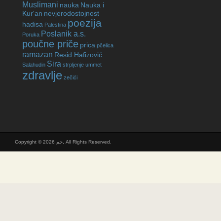
Muslimani
nauka
Nauka i
Kur'an
nevjerodostojnost
poezija
hadisa
Palestina
Poslanik a.s.
Poruka
poučne priče
prica
pčelica
ramazan
Resid Hafizović
Sira
Salahudin
strpljenje
ummet
zdravlje
zečići
Copyright © 2026 حم, All Rights Reserved.