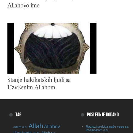
Allahovo ime
Stanje hakikatskih ljudi sa
Uzvišenim Allahom
TAG
POSLEDNJE DODANO
Allah
Allahov
Razlozi prekida naše veze sa
adem a.s.
Poslanikom a.s.
Poslanik a.s.