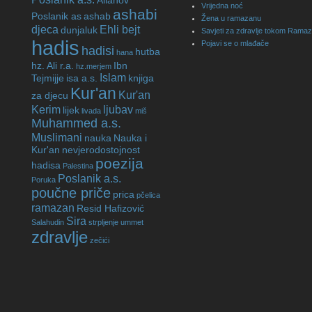
Allahov
Vrijedna noć
ashabi
Poslanik as
ashab
Žena u ramazanu
djeca
Ehli bejt
dunjaluk
Savjeti za zdravlje tokom Rama
hadis
Pojavi se o mlađače
hadisi
hutba
hana
hz. Ali r.a.
Ibn
hz.merjem
Islam
Tejmijje
isa a.s.
knjiga
Kur'an
Kur'an
za djecu
Kerim
ljubav
lijek
livada
miš
Muhammed a.s.
Muslimani
nauka
Nauka i
Kur'an
nevjerodostojnost
poezija
hadisa
Palestina
Poslanik a.s.
Poruka
poučne priče
prica
pčelica
ramazan
Resid Hafizović
Sira
Salahudin
strpljenje
ummet
zdravlje
zečići