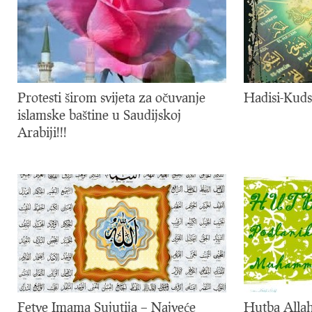
Protesti širom svijeta za očuvanje
Hadisi-Kuds
islamske baštine u Saudijskoj
Arabiji!!!
Fetve Imama Sujutija – Najveće
Hutba Allah