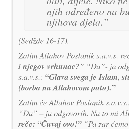
dali, dijele. Niko n
njih određeno na b
njihova djela.”
(Sedžde 16-17).
Zatim Allahov Poslanik s.a.v.s. r
i njegov vrhunac?
” “Da”- ja odg
“Glava svega je Islam, s
s.a.v.s.:
(borba na Allahovom putu).”
Zatim će Allahov Poslanik s.a.v.s
“Da” – ja odgovorih. Na to mi All
reče: “Čuvaj ovo!”
“Pa zar ćemo i