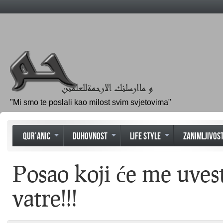
"Mi smo te poslali kao milost svim svjetovima"
QUR’ANIC
DUHOVNOST
LIFE STYLE
ZANIMLJIVOST
Posao koji će me uvest
vatre!!!