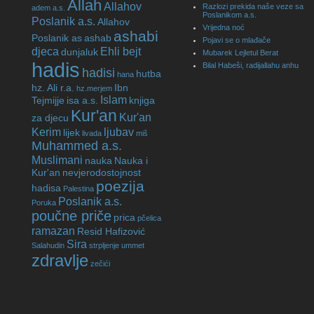
Allah
Allahov
Razlozi prekida naše veze sa
adem a.s.
Poslanikom a.s.
Poslanik a.s.
Allahov
Vrijedna noć
ashabi
Poslanik as
ashab
Pojavi se o mlađače
djeca
Ehli bejt
dunjaluk
Mubarek Lejletul Berat
hadis
Bilal Habeši, radijallahu anhu
hadisi
hutba
hana
hz. Ali r.a.
Ibn
hz.merjem
Islam
Tejmijje
isa a.s.
knjiga
Kur'an
Kur'an
za djecu
Kerim
ljubav
lijek
livada
miš
Muhammed a.s.
Muslimani
nauka
Nauka i
Kur'an
nevjerodostojnost
poezija
hadisa
Palestina
Poslanik a.s.
Poruka
poučne priče
prica
pčelica
ramazan
Resid Hafizović
Sira
Salahudin
strpljenje
ummet
zdravlje
zečići