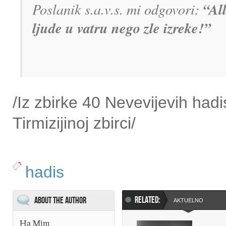
“All
Poslanik s.a.v.s. mi odgovori:
ljude u vatru nego zle izreke!”
/Iz zbirke 40 Nevevijevih hadi
Tirmizijinoj zbirci/
hadis
RELATED:
About the Author
AKTUELNO
Ha Mim