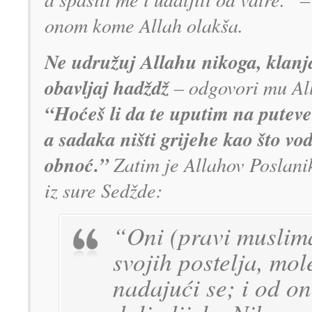
onom kome Allah olakša.
Ne udružuj Allahu nikoga, klanja
obavljaj hadždž
– odgovori mu All
“Hoćeš li da te uputim na puteve i
a sadaka ništi grijehe kao što vo
obnoć.”
Zatim je Allahov Poslanik
iz sure Sedžde:
“Oni (pravi muslima
svojih postelja, mo
nadajući se; i od o