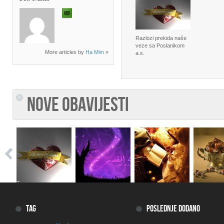
Razlozi prekida naše
veze sa Poslanikom
More articles by
Ha Mim
»
a.s.
NOVE OBAVIJESTI
TAG
POSLEDNJE DODANO