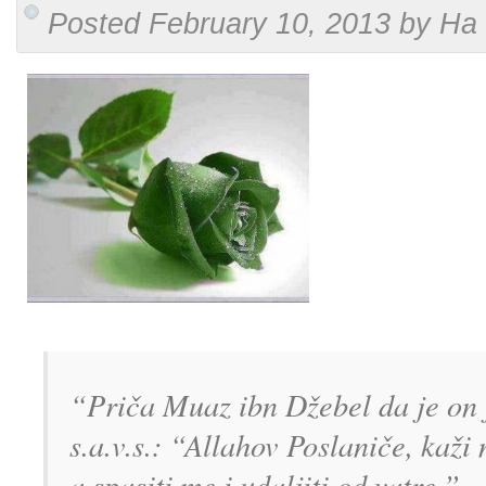
Posted February 10, 2013 by Ha
“Priča Muaz ibn Džebel da je on 
s.a.v.s.: “Allahov Poslaniče, kaži
a spasiti me i udaljiti od vatre.” 