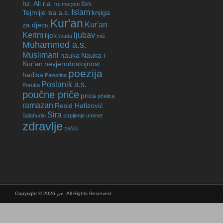
hz. Ali r.a.
Ibn
hz.merjem
Islam
Tejmijje
isa a.s.
knjiga
Kur'an
Kur'an
za djecu
Kerim
ljubav
lijek
livada
miš
Muhammed a.s.
Muslimani
nauka
Nauka i
Kur'an
nevjerodostojnost
poezija
hadisa
Palestina
Poslanik a.s.
Poruka
poučne priče
prica
pčelica
ramazan
Resid Hafizović
Sira
Salahudin
strpljenje
ummet
zdravlje
zečići
Copyright © 2026 حم, All Rights Reserved.