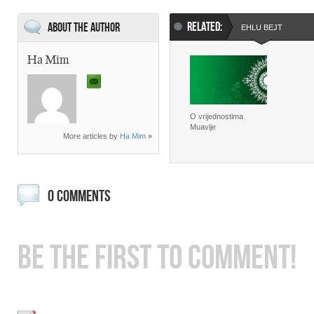
RELATED:
About the Author
EHLU BEJT
Ha Mim
O vrijednostima
Muavije
More articles by
Ha Mim
»
0 COMMENTS
BE THE FIRST TO COMMENT!