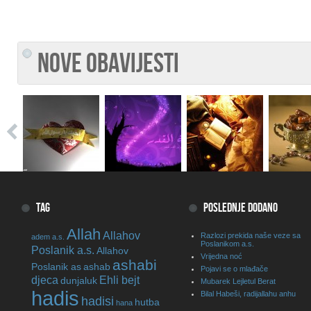
NOVE OBAVIJESTI
TAG
POSLEDNJE DODANO
Allah
Allahov
Razlozi prekida naše veze sa
adem a.s.
Poslanikom a.s.
Poslanik a.s.
Allahov
Vrijedna noć
ashabi
Poslanik as
ashab
Pojavi se o mlađače
djeca
Ehli bejt
dunjaluk
Mubarek Lejletul Berat
hadis
Bilal Habeši, radijallahu anhu
hadisi
hutba
hana