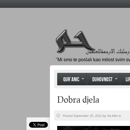
"Mi smo te poslali kao milost svim s
QUR’ANIC
DUHOVNOST
LI
Dobra djela
Posted September 25, 2012 by Ha Mim in