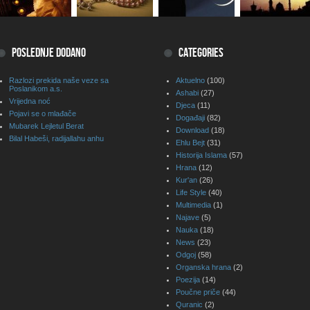
POSLEDNJE DODANO
CATEGORIES
Razlozi prekida naše veze sa
Aktuelno
(100)
Poslanikom a.s.
Ashabi
(27)
Vrijedna noć
Djeca
(11)
Pojavi se o mlađače
Događaji
(82)
Mubarek Lejletul Berat
Download
(18)
Bilal Habeši, radijallahu anhu
Ehlu Bejt
(31)
Historija Islama
(57)
Hrana
(12)
Kur'an
(26)
Life Style
(40)
Multimedia
(1)
Najave
(5)
Nauka
(18)
News
(23)
Odgoj
(58)
Organska hrana
(2)
Poezija
(14)
Poučne priče
(44)
Quranic
(2)