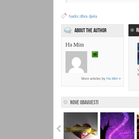
hadis;dbra djela
R
About the Author
Ha Mim
V
More articles by
Ha Mim
»
NOVE OBAVIJESTI