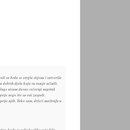
ali sa brda se otrgla stijena i zatvorila
 dobrih djela koja su ranije učinili.
osluge nisam davao večernji napitak
prije nego što su oni zaspali.
prije njih. Tako sam, držeći maštrafu u
im, kada je usljed velike suše bila