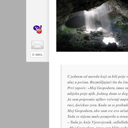
U jednom od naroda koji su bili prije va
ulaz u pećinu. Razmišljajući šta da či
Prvi započe: »Moj Gospodaru, imao sam
mlijeka prije njih. Jednog dana se dogo
Ja sam pripremio njihov večernji napit
ruci, dočekao zoru. Kada su se probud
Moj Gospodaru, ako sam sve ovo učinio
Tada se stijena malo pomjerila u stranu,
– Tada je, kaže Vjerovjesnik, sallallah
»Moj Gospodaru, imao sam bližu rođaku 