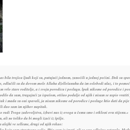
s bila trojica ljudi koji su, putujući jednom, zanoćili u jednoj pećini.
Dok su spav
ne, odlučili su da dovom mole Allaha džellešanuhu da im oslobodi ulaz, i to pomoću
 vrlo stare roditelje, a i svoju porodicu i poslugu. lpak nikome od porodice i p
dilo da sam, tragajući za ispašom, otišao podalje od njih i nisam se uspio vratiti 
ak i mada su oni spavali, ja nisam nikome od porodice i posluge htio dati da pije 
ili dao sam im njihov napitak.
 radi Tvoga zadovoljstva, izbavi nas iz ovoga u čemu smo i otkloni ovu stijenu.«
 ali ne toliko da bi mogli izaći iz špilje.
u alejhi ve selleme, drugi od njih rekao:
koju sam strastveno volio. Htio sam je imati, ali se ona odlučno ustezala. Međut