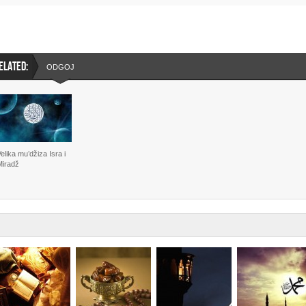
ELATED:
ODGOJ
elika mu’džiza Isra i
Miradž