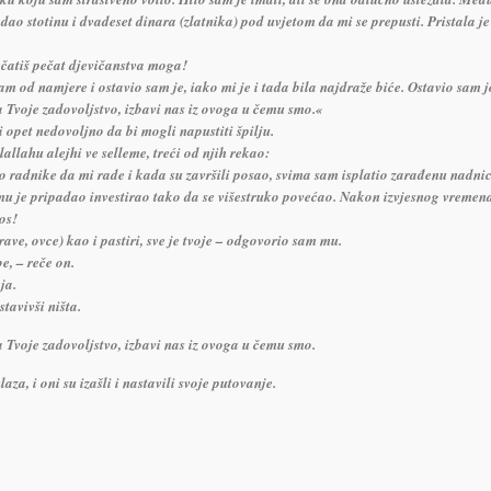
j dao stotinu i dvadeset dinara (zlatnika) pod uvjetom da mi se prepusti. Pristala j
čatiš pečat djevičanstva moga!
m od namjere i ostavio sam je, iako mi je i tada bila najdraže biće. Ostavio sam jo
Tvoje zadovoljstvo, izbavi nas iz ovoga u čemu smo.«
li opet nedovoljno da bi mogli napustiti špilju.
lallahu alejhi ve selleme, treći od njih rekao:
adnike da mi rade i kada su završili posao, svima sam isplatio zarađenu nadnicu
 mu je pripadao investirao tako da se višestruko povećao. Nakon izvjesnog vremena
os!
rave, ovce) kao i pastiri, sve je tvoje – odgovorio sam mu.
e, – reče on.
ja.
stavivši ništa.
Tvoje zadovoljstvo, izbavi nas iz ovoga u čemu smo.
za, i oni su izašli i nastavili svoje putovanje.