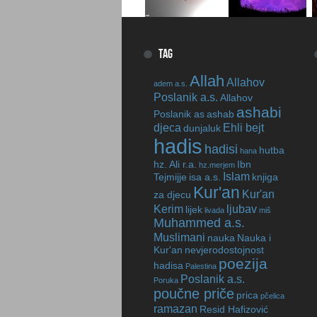
TAG
Allah
Allahov
adem a.s.
Poslanik a.s.
Allahov
ashabi
Poslanik as
ashab
djeca
Ehli bejt
dunjaluk
hadis
hadisi
hutba
hana
hz. Ali r.a.
Ibn
hz.merjem
Islam
Tejmijje
isa a.s.
knjiga
Kur'an
Kur'an
za djecu
Kerim
ljubav
lijek
livada
miš
Muhammed a.s.
Muslimani
nauka
Nauka i
Kur'an
nevjerodostojnost
poezija
hadisa
Palestina
Poslanik a.s.
Poruka
poučne priče
prica
pčelica
ramazan
Resid Hafizović