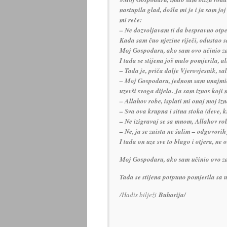
nastupila glad, došla mi je i ja sam jo
mi reče:
– Ne dozvoljavam ti da bespravno otpe
Kada sam čuo njezine riječi, odustao sa
Moj Gospodaru, ako sam ovo učinio za 
I tada se stijena još malo pomjerila, a
– Tada je, priča dalje Vjerovjesnik, sal
– Moj Gospodaru, jednom sam unajmio r
uzevši svoga dijela. Ja sam iznos koji
– Allahov robe, isplati mi onaj moj izn
– Sva ova krupna i sitna stoka (deve, k
– Ne izigravaj se sa mnom, Allahov rob
– Ne, ja se zaista ne šalim – odgovorih 
I tada on uze sve to blago i otjera, ne o
Moj Gospodaru, ako sam učinio ovo za 
Tada se stijena potpuno pomjerila sa ula
/Hadis bilježi
Buharija/