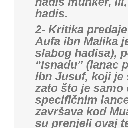
hadis munker, ili
hadis.
2- Kritika predaj
Aufa ibn Malika j
slabog hadisa), 
“Isnadu” (lanac 
Ibn Jusuf, koji je
zato što je samo
specifičnim lance
završava kod Muav
su prenjeli ovaj t