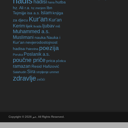
hadis
hadisi
hutba
hana
hz. Ali r.a.
Ibn
hz.merjem
Islam
Tejmijje
isa a.s.
knjiga
Kur'an
Kur'an
za djecu
Kerim
ljubav
lijek
livada
miš
Muhammed a.s.
Muslimani
nauka
Nauka i
Kur'an
nevjerodostojnost
poezija
hadisa
Palestina
Poslanik a.s.
Poruka
poučne priče
prica
pčelica
ramazan
Resid Hafizović
Sira
Salahudin
strpljenje
ummet
zdravlje
zečići
Copyright © 2026 حم, All Rights Reserved.