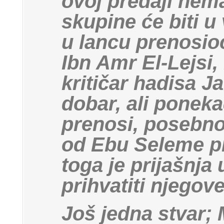
ovoj predaji nem
skupine će biti u
u lancu prenosi
Ibn Amr El-Lejsi,
kritičar hadisa J
dobar, ali poneka
prenosi, posebno
od Ebu Seleme p
toga je prijašnja
prihvatiti njegov
Još jedna stvar;