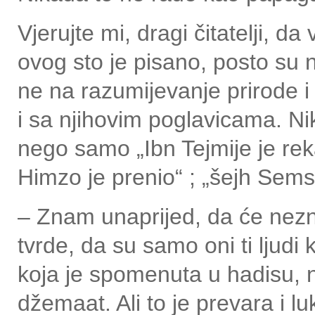
Vjerujte mi, dragi čitatelji, d
ovog sto je pisano, posto su 
ne na razumijevanje prirode i v
i sa njihovim poglavicama. N
nego samo „Ibn Tejmije je reka
Himzo je prenio“ ; „šejh Sem
– Znam unaprijed, da će nezn
tvrde, da su samo oni ti ljudi 
koja je spomenuta u hadisu, n
džemaat. Ali to je prevara i lu