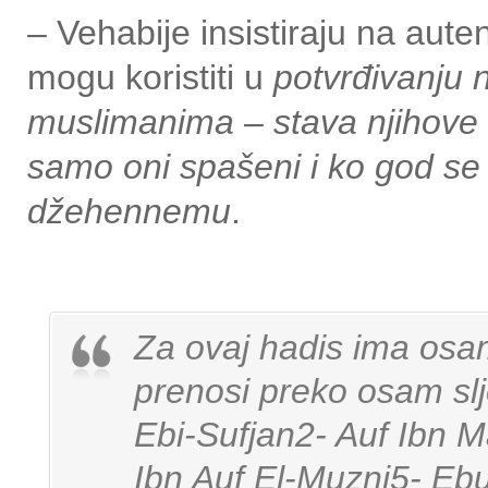
– Vehabije insistiraju na aute
mogu koristiti u
potvrđivanju 
muslimanima – stava njihove “
samo oni spašeni i ko god se 
džehennemu
.
Za ovaj hadis ima osam 
prenosi preko osam slj
Ebi-Sufjan2- Auf Ibn 
Ibn Auf El-Muzni5- Eb