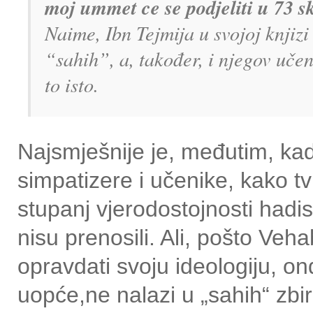
moj ummet ce se podjeliti u 73 sk
Naime, Ibn Tejmija u svojoj knjizi
“sahih”, a, također, i njegov učen
to isto.
Najsmješnije je, međutim, ka
simpatizere i učenike, kako tv
stupanj vjerodostojnosti hadi
nisu prenosili. Ali, pošto Veh
opravdati svoju ideologiju, o
uopće,ne nalazi u „sahih“ zbi