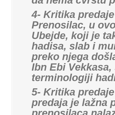
da nema čvrstu 
4- Kritika predaj
Prenosilac, u ov
Ubejde, koji je t
hadisa, slab i m
preko njega došl
Ibn Ebi Vekkasa, 
terminologiji had
5- Kritika predaj
predaja je lažna p
prenosilaca nalaz