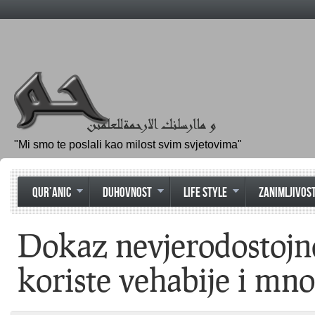
"Mi smo te poslali kao milost svim svjetovima"
QUR’ANIC
DUHOVNOST
LIFE STYLE
ZANIMLJIVOST
Dokaz nevjerodostojno
koriste vehabije i mn