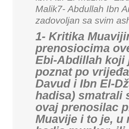
Malik7- Abdullah Ibn A
zadovoljan sa svim as
1- Kritika Muavij
prenosiocima ove
Ebi-Abdillah koji 
poznat po vrijeđan
Davud i Ibn El-Dž
hadisa) smatrali 
ovaj prenosilac p
Muavije i to je, u