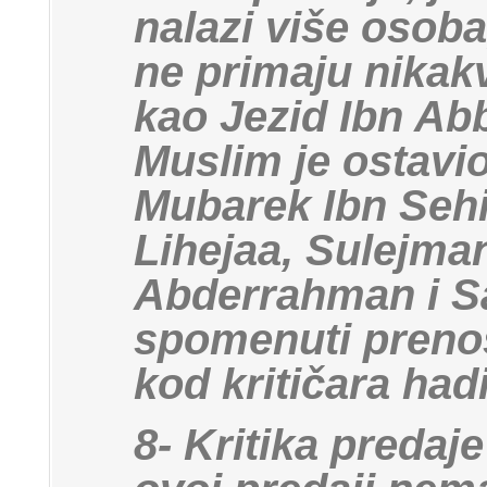
nalazi više osoba,
ne primaju nikakve
kao Jezid Ibn A
Muslim je ostavio
Mubarek Ibn Sehi
Lihejaa, Sulejman
Abderrahman i Sa
spomenuti prenosio
kod kritičara had
8- Kritika predaj