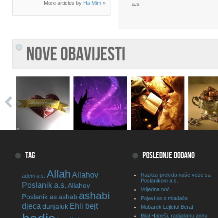
More articles by
Ha Mim
»
a.s.
NOVE OBAVIJESTI
TAG
POSLEDNJE DODANO
Allah
Allahov
Razlozi prekida naše veze sa
adem a.s.
Poslanikom a.s.
Poslanik a.s.
Allahov
Vrijedna noć
ashabi
Poslanik as
ashab
Pojavi se o mlađače
djeca
Ehli bejt
dunjaluk
Mubarek Lejletul Berat
Bilal Habeši, radijallahu anhu