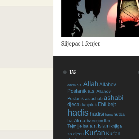
Slijepac i fenjer
TAG
Allah
Allahov
adem a.s.
Poslanik a.s.
Allahov
ashabi
Poslanik as
ashab
djeca
Ehli bejt
dunjaluk
hadis
hadisi
hutba
hana
hz. Ali r.a.
Ibn
hz.merjem
Islam
Tejmijje
isa a.s.
knjiga
Kur'an
Kur'an
za djecu