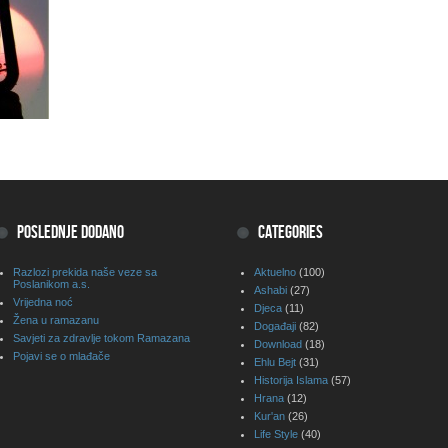
POSLEDNJE DODANO
CATEGORIES
Razlozi prekida naše veze sa
Aktuelno
(100)
Poslanikom a.s.
Ashabi
(27)
Vrijedna noć
Djeca
(11)
Žena u ramazanu
Događaji
(82)
Savjeti za zdravlje tokom Ramazana
Download
(18)
Pojavi se o mlađače
Ehlu Bejt
(31)
Historija Islama
(57)
Hrana
(12)
Kur'an
(26)
Life Style
(40)