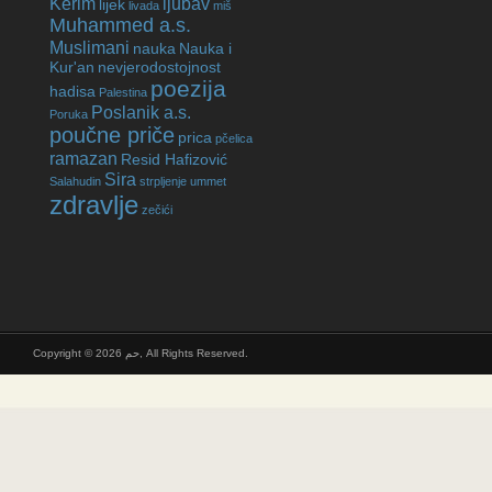
Kerim
ljubav
lijek
livada
miš
Muhammed a.s.
Muslimani
nauka
Nauka i
Kur'an
nevjerodostojnost
poezija
hadisa
Palestina
Poslanik a.s.
Poruka
poučne priče
prica
pčelica
ramazan
Resid Hafizović
Sira
Salahudin
strpljenje
ummet
zdravlje
zečići
Copyright © 2026 حم, All Rights Reserved.