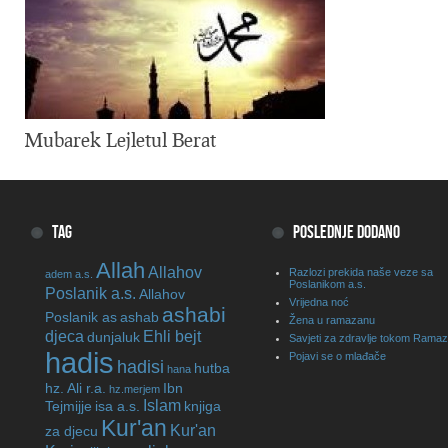
Mubarek Lejletul Berat
TAG
POSLEDNJE DODANO
Allah
Allahov
Razlozi prekida naše veze sa
adem a.s.
Poslanikom a.s.
Poslanik a.s.
Allahov
Vrijedna noć
ashabi
Poslanik as
ashab
Žena u ramazanu
djeca
Ehli bejt
dunjaluk
Savjeti za zdravlje tokom Rama
hadis
Pojavi se o mlađače
hadisi
hutba
hana
hz. Ali r.a.
Ibn
hz.merjem
Islam
Tejmijje
isa a.s.
knjiga
Kur'an
Kur'an
za djecu