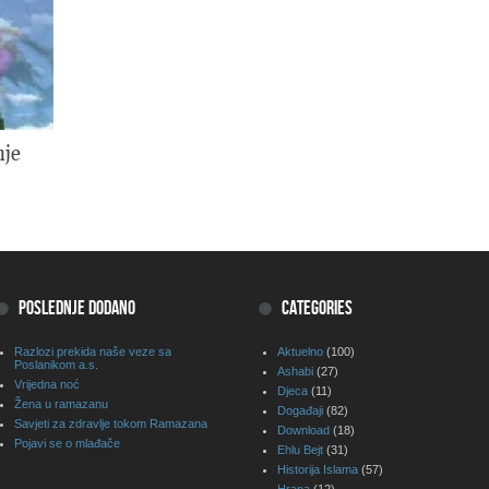
nje
POSLEDNJE DODANO
CATEGORIES
Razlozi prekida naše veze sa
Aktuelno
(100)
Poslanikom a.s.
Ashabi
(27)
Vrijedna noć
Djeca
(11)
Žena u ramazanu
Događaji
(82)
Savjeti za zdravlje tokom Ramazana
Download
(18)
Pojavi se o mlađače
Ehlu Bejt
(31)
Historija Islama
(57)