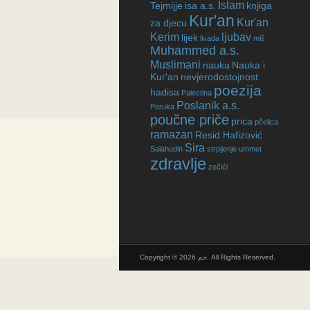
Islam
Tejmijje
isa a.s.
knjiga
Kur'an
Kur'an
za djecu
Kerim
ljubav
lijek
livada
miš
Muhammed a.s.
Muslimani
nauka
Nauka i
Kur'an
nevjerodostojnost
poezija
hadisa
Palestina
Poslanik a.s.
Poruka
poučne priče
prica
pčelica
ramazan
Resid Hafizović
Sira
Salahudin
strpljenje
ummet
zdravlje
zečići
Copyright © 2026 حم, All Rights Reserved.