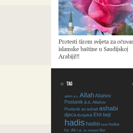
Protesti širom svijeta za očuva
islamske baštine u Saudijskoj
Arabiji!!!
TAG
Allah
Allahov
adem a.s.
Poslanik a.s.
Allahov
ashabi
Poslanik as
ashab
djeca
Ehli bejt
dunjaluk
hadis
hadisi
hutba
hana
hz. Ali r.a.
Ibn
hz.merjem