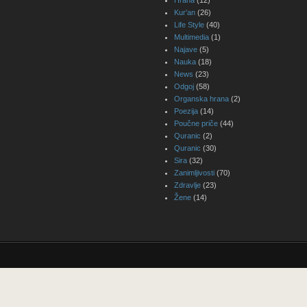
Hrana
(12)
Kur'an
(26)
Life Style
(40)
Multimedia
(1)
Najave
(5)
Nauka
(18)
News
(23)
Odgoj
(58)
Organska hrana
(2)
Poezija
(14)
Poučne priče
(44)
Quranic
(2)
Quranic
(30)
Sira
(32)
Zanimljivosti
(70)
Zdravlje
(23)
Žene
(14)