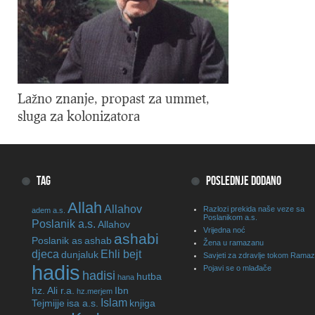
Lažno znanje, propast za ummet,
sluga za kolonizatora
TAG
POSLEDNJE DODANO
Allah
Allahov
Razlozi prekida naše veze sa
adem a.s.
Poslanikom a.s.
Poslanik a.s.
Allahov
Vrijedna noć
ashabi
Poslanik as
ashab
Žena u ramazanu
djeca
Ehli bejt
dunjaluk
Savjeti za zdravlje tokom Rama
hadis
Pojavi se o mlađače
hadisi
hutba
hana
hz. Ali r.a.
Ibn
hz.merjem
Islam
Tejmijje
isa a.s.
knjiga