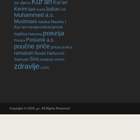
Kur'an
Kur'an
za djecu
Kerim
ljubav
lijek
livada
miš
Muhammed a.s.
Muslimani
nauka
Nauka i
Kur'an
nevjerodostojnost
poezija
hadisa
Palestina
Poslanik a.s.
Poruka
poučne priče
prica
pčelica
ramazan
Resid Hafizović
Sira
Salahudin
strpljenje
ummet
zdravlje
zečići
Copyright © 2026 حم, All Rights Reserved.