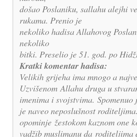
došao Poslaniku, sallahu alejhi v
rukama. Prenio je
nekoliko hadisa Allahovog Poslani
nekoliko
bitki. Preselio je 51. god. po Hidž
Kratki komentar hadisa:
Velikih grijeha ima mnogo a najveći
Uzvišenom Allahu druga u stvaranj
imenima i svojstvima. Spomenuo je
je naveo neposlušnost roditeljima
opominje žestokom kaznom one koj
vadžib muslimanu da roditeljima d