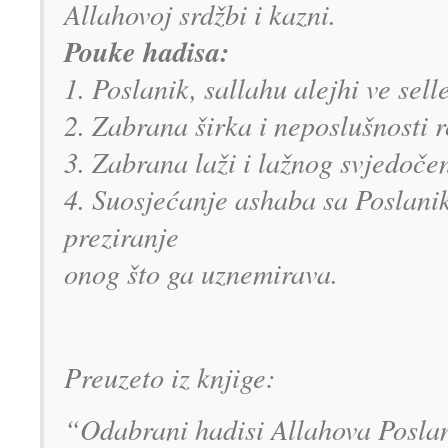
Allahovoj srdžbi i kazni.
Pouke hadisa:
1. Poslanik, sallahu alejhi ve sel
2. Zabrana širka i neposlušnosti r
3. Zabrana laži i lažnog svjedoče
4. Suosjećanje ashaba sa Poslanik
preziranje
onog što ga uznemirava.
Preuzeto iz knjige:
“Odabrani hadisi Allahova Poslan