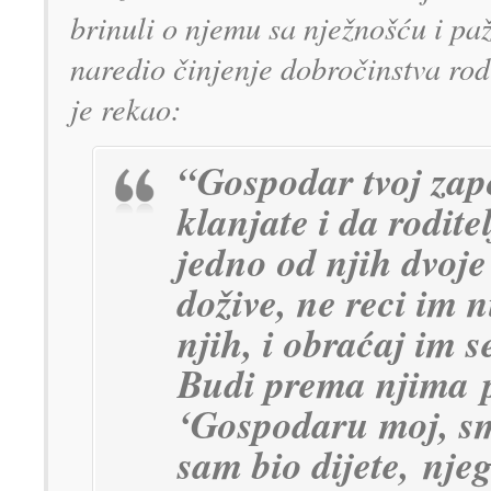
brinuli o njemu sa nježnošću i p
naredio činjenje dobročinstva rod
je rekao:
“Gospodar tvoj zap
klanjate i da rodit
jedno od njih dvoje 
dožive, ne reci im 
njih, i obraćaj im 
Budi prema njima
‘Gospodaru moj, sm
sam bio dijete,
njeg