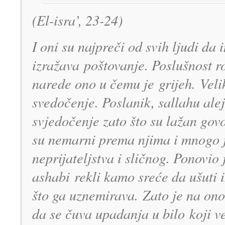
(El-isra’, 23-24)
I oni su najpreči od svih ljudi da
izražava poštovanje. Poslušnost r
narede ono u čemu je grijeh. Velik
svedočenje. Poslanik, sallahu alej
svjedočenje zato što su lažan govo
su nemarni prema njima i mnogo je
neprijateljstva i sličnog. Ponovio
ashabi rekli kamo sreće da ušuti 
što ga uznemirava. Zato je na on
da se čuva upadanja u bilo koji ve