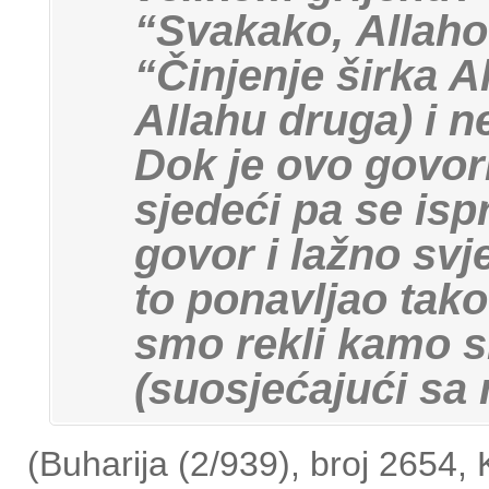
“Svakako,
Allaho
“Činjenje širka A
Allahu druga) i
n
Dok je ovo govori
sjedeći pa se ispr
govor i lažno svj
to ponavljao tako
smo rekli kamo s
(suosjećajući sa 
(Buharija (2/939), broj 2654,