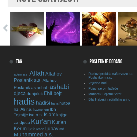
TAG
POSLEDNJE DODANO
Allah
Allahov
Razlozi prekida naše veze sa
adem a.s.
Poslanikom a.s.
Poslanik a.s.
Allahov
Vrijedna noć
ashabi
Poslanik as
ashab
Pojavi se o mlađače
djeca
Ehli bejt
dunjaluk
Mubarek Lejletul Berat
hadis
Bilal Habeši, radijallahu anhu
hadisi
hutba
hana
hz. Ali r.a.
Ibn
hz.merjem
Islam
Tejmijje
isa a.s.
knjiga
Kur'an
Kur'an
za djecu
Kerim
ljubav
lijek
livada
miš
Muhammed a.s.