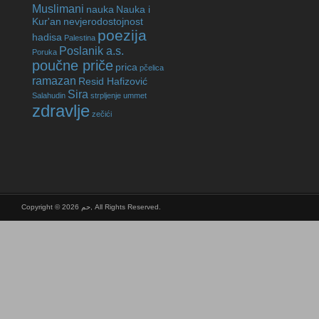
Muslimani
nauka
Nauka i
Kur'an
nevjerodostojnost
poezija
hadisa
Palestina
Poslanik a.s.
Poruka
poučne priče
prica
pčelica
ramazan
Resid Hafizović
Sira
Salahudin
strpljenje
ummet
zdravlje
zečići
Copyright © 2026 حم, All Rights Reserved.