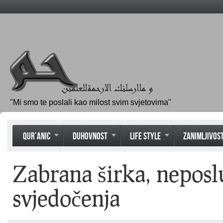
"Mi smo te poslali kao milost svim svjetovima"
QUR’ANIC
DUHOVNOST
LIFE STYLE
ZANIMLJIVOST
Zabrana širka, neposlu
svjedočenja