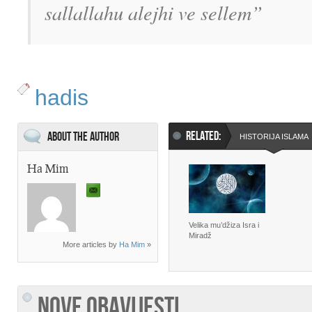
sallallahu alejhi ve sellem”
hadis
RELATED:
About the Author
HISTORIJA ISLAMA
Ha Mim
Velika mu’džiza Isra i
Miradž
More articles by
Ha Mim
»
NOVE OBAVIJESTI