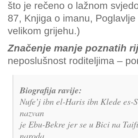
što je rečeno o lažnom svjedo
87, Knjiga o imanu, Poglavlje
velikom grijehu.)
Značenje manje poznatih rij
neposlušnost roditeljima – poni
Biografija ravije:
Nufe’j ibn el-Haris ibn Klede es-S
nazvan
je Ebu-Bekre jer se u Bici na Tai
naroda,